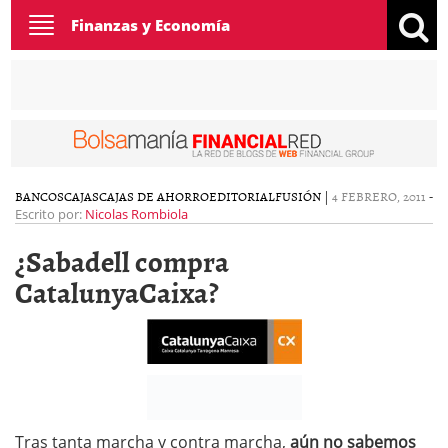
Toggle
Finanzas y Economía
navigation
BANCOS
CAJAS
CAJAS DE AHORRO
EDITORIAL
FUSIÓN
|
4 FEBRERO, 2011
-
Escrito por:
Nicolas Rombiola
¿Sabadell compra
CatalunyaCaixa?
Tras tanta marcha y contra marcha,
aún no sabemos