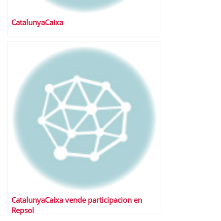
CatalunyaCaixa
CatalunyaCaixa vende participacion en
Repsol