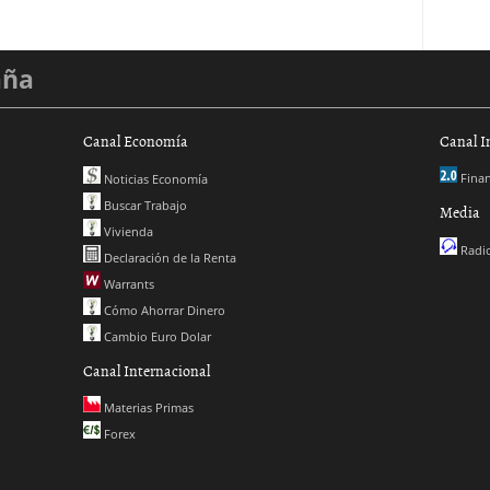
aña
Canal Economía
Canal I
Finan
Noticias Economía
Buscar Trabajo
Media
Vivienda
Radio
Declaración de la Renta
Warrants
Cómo Ahorrar Dinero
Cambio Euro Dolar
Canal Internacional
Materias Primas
Forex