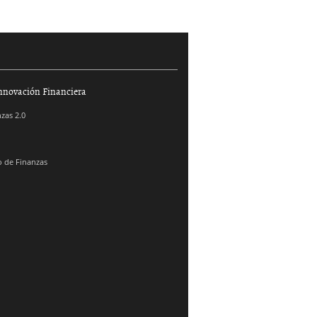
nnovación Financiera
zas 2.0
 de Finanzas