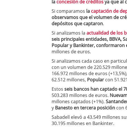
la
concesión de créditos
ya que al c
a los costes
21 de novie
¿Cuánto cuesta un soft
Si comparamos
la
captación de de
observamos que el volumen de crédi
depósitos que captaron
.
Si analizamos la
actualidad de los
seis principales entidades, BBVA, 
Popular y Bankinter, conformaron el
millones de euros.
Si analizamos cada caso en particu
con un volumen de 220.529 millone
166.972 millones de euros (+13,5%)
62.512 millones,
Popular
con 51.921
Estos
seis bancos han captado el 7
503.283 millones de euros.
Nuevame
millones captados (+1%).
Santander
y
Banesto en tercera posición
con 6
Sabadell elevó a 43.549 millones su
30.195 millones en Bankinter.