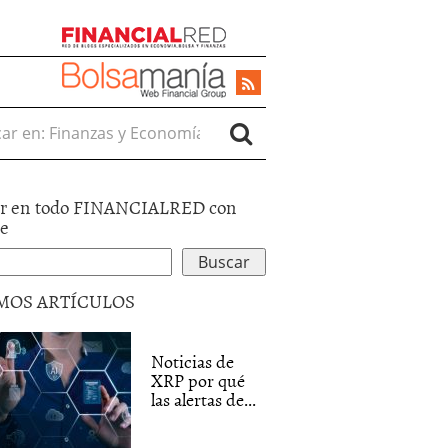
r en:
r en todo FINANCIALRED con
le
MOS ARTÍCULOS
Noticias de
XRP por qué
las alertas de...