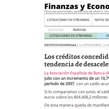
Finanzas y Econ
Finanzas personales, productos de ahorro, sis
COTIZACIONES EN STREAMING
NOTAS DE
Noticias
NOTICIAS:
de XRP
COTIZACIONES EN STREAMING
G
por qué
las
DEPÓSITOS
EMPRESAS
|
29 SEPTIEMBRE, 200
alertas
Los créditos concedid
de
whales
tendencia de desacel
suelen
llegar
La Asociación Española de Banca (
tarde
16
julio con un incremento de un 10,
de abril
de 2026
período de 2007
, con un saldo acu
Comparativa Costes vs A
Si lo comparamos con junio, el sa
acelera la rentabilidad?
euros sobre los 804.408,2 millones
Meses sin intereses: Có
compras
24 de noviemb
De esta manera queda de manifies
Planificar tu herencia t