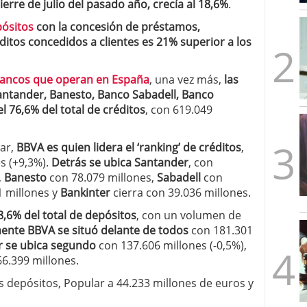
ierre de julio del pasado año, crecía al 18,6%
.
mbre de 2025
ware punto de venta?
3 de octubre de 2025
pósitos
con la concesión de préstamos,
tos concedidos a clientes es 21% superior a los
 bancos que operan en España
, una vez más,
las
Santander, Banesto, Banco Sabadell, Banco
 76,6% del total de créditos
, con 619.049
lar,
BBVA es quien lidera el ‘ranking’ de créditos
,
s (+9,3%).
Detrás se ubica Santander
, con
,
Banesto
con 78.079 millones,
Sabadell
con
 millones y
Bankinter
cierra con 39.036 millones.
8,6% del total de depósitos
, con un volumen de
nte BBVA se situó delante de todos
con 181.301
 se ubica segundo
con 137.606 millones (-0,5%),
6.399 millones.
s depósitos, Popular a 44.233 millones de euros y