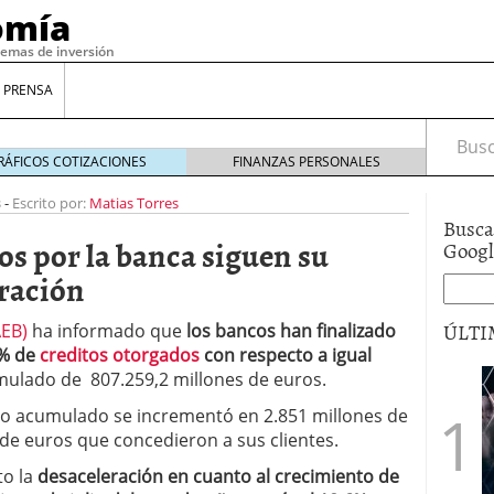
omía
temas de inversión
 PRENSA
Busca
RÁFICOS COTIZACIONES
FINANZAS PERSONALES
8
-
Escrito por:
Matias Torres
Busca
os por la banca siguen su
Goog
eración
ÚLTI
AEB)
ha informado que
los bancos han finalizado
7% de
creditos otorgados
con respecto a igual
mulado de 807.259,2 millones de euros.
gilidad: ¿Por qué el Préstamo Promotor privado
ldo acumulado se incrementó en 2.851 millones de
12 de diciembre de 2025
 de euros que concedieron a sus clientes.
mo aprovechar esta opción para gestionar tus
re de 2025
to la
desaceleración en cuanto al crecimiento de
ambién es una decisión financiera: cómo anticiparte