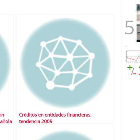
an
Créditos en entidades financieras,
pañola
tendencia 2009