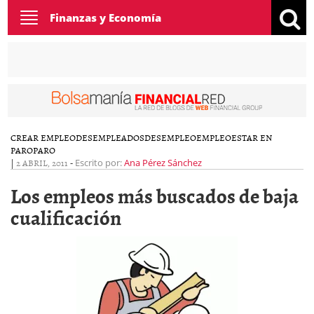
Toggle
Finanzas y Economía
navigation
CREAR EMPLEO
DESEMPLEADOS
DESEMPLEO
EMPLEO
ESTAR EN
PARO
PARO
|
2 ABRIL, 2011
-
Escrito por:
Ana Pérez Sánchez
Los empleos más buscados de baja
cualificación