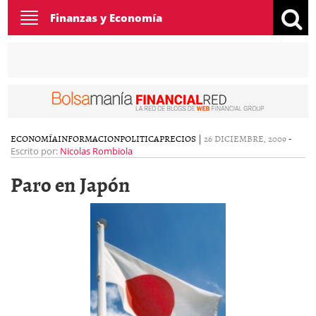
Toggle
Finanzas y Economía
navigation
ECONOMÍA
INFORMACION
POLITICA
PRECIOS
|
26 DICIEMBRE, 2009
-
Escrito por:
Nicolas Rombiola
Paro en Japón