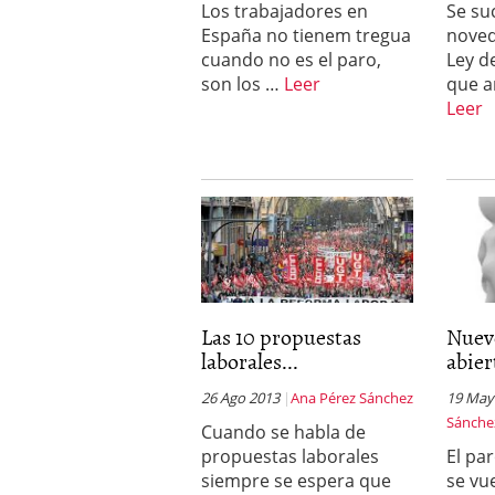
Los trabajadores en
Se su
a los costes
21 de novie
España no tienem tregua
noved
¿Cuánto cuesta un soft
cuando no es el paro,
Ley d
son los …
Leer
que a
Leer
Las 10 propuestas
Nuev
laborales...
abier
26 Ago 2013
Ana Pérez Sánchez
19 May
Sánche
Cuando se habla de
propuestas laborales
El pa
siempre se espera que
se vu