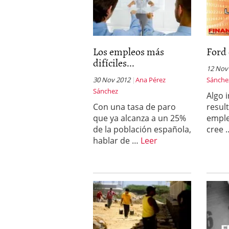
Los empleos más
Ford 
difíciles...
12 Nov
30 Nov 2012
Ana Pérez
Sánche
Sánchez
Algo 
Con una tasa de paro
resul
que ya alcanza a un 25%
emple
de la población española,
cree
hablar de …
Leer