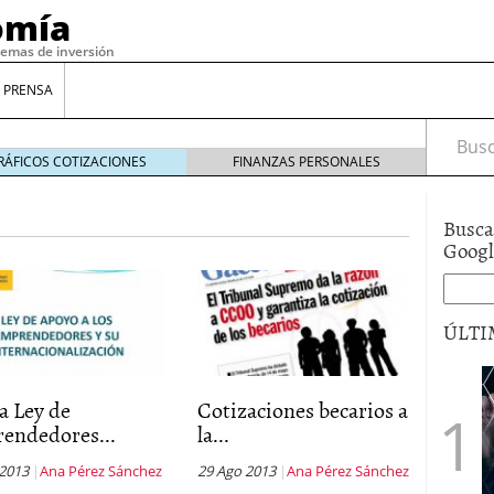
omía
temas de inversión
 PRENSA
Busca
RÁFICOS COTIZACIONES
FINANZAS PERSONALES
Busca
Goog
ÚLTI
gilidad: ¿Por qué el Préstamo Promotor privado
a Ley de
Cotizaciones becarios a
12 de diciembre de 2025
endedores...
la...
mo aprovechar esta opción para gestionar tus
re de 2025
 2013
Ana Pérez Sánchez
29 Ago 2013
Ana Pérez Sánchez
ambién es una decisión financiera: cómo anticiparte