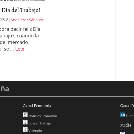
z Día del Trabajo!
 2012
Ana Pérez Sánchez
drá decir feliz Día
rabajo?, cuando la
s del mercado
al se …
Leer
aña
Canal Economía
Canal I
Finan
Noticias Economía
Buscar Trabajo
Media
Vivienda