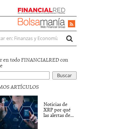
r en:
r en todo FINANCIALRED con
le
MOS ARTÍCULOS
Noticias de
XRP por qué
las alertas de...