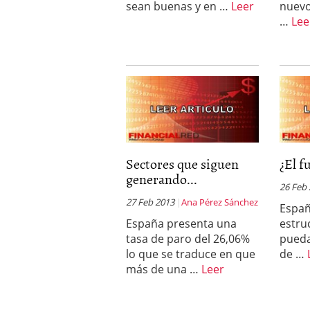
sean buenas y en …
Leer
nuevo
…
Lee
Sectores que siguen
¿El f
generando...
26 Feb
27 Feb 2013
Ana Pérez Sánchez
Españ
España presenta una
estru
tasa de paro del 26,06%
pueda
lo que se traduce en que
de …
más de una …
Leer