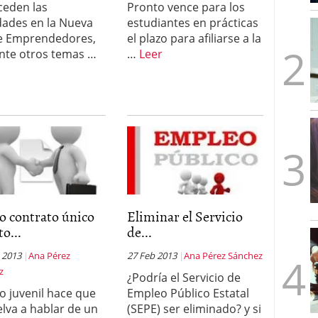
ceden las
Pronto vence para los
mbre de 2025
ades en la Nueva
estudiantes en prácticas
ware punto de venta?
3 de octubre de 2025
e Emprendedores,
el plazo para afiliarse a la
nte otros temas …
…
Leer
o contrato único
Eliminar el Servicio
to...
de...
 2013
Ana Pérez
27 Feb 2013
Ana Pérez Sánchez
z
¿Podría el Servicio de
ro juvenil hace que
Empleo Público Estatal
elva a hablar de un
(SEPE) ser eliminado? y si