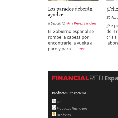
Los parados deberán
¡Feli
ayudar...
30 Abr
8 Sep 2012
Ana Pérez Sánchez
¿Se po
El Gobierno español se
del T
rompe la cabeza por
crisi
encontrarle la vuelta al
labor
paro y para …
Leer
Esp
Productos Financieros
IPC
Productos Financieros
Depósitos