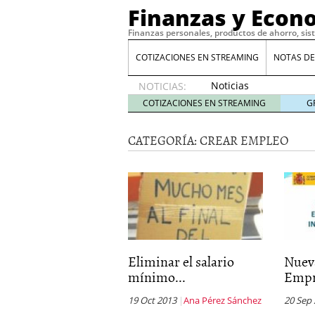
Finanzas y Econ
Finanzas personales, productos de ahorro, sis
COTIZACIONES EN STREAMING
NOTAS DE
Noticias
NOTICIAS:
de XRP
COTIZACIONES EN STREAMING
G
por qué
las
CATEGORÍA:
CREAR EMPLEO
alertas
de
whales
suelen
llegar
tarde
16
de abril
de 2026
Comparativa Costes vs A
Eliminar el salario
Nuev
acelera la rentabilidad?
mínimo...
Empr
Meses sin intereses: Có
compras
24 de noviemb
19 Oct 2013
Ana Pérez Sánchez
20 Sep
Planificar tu herencia t