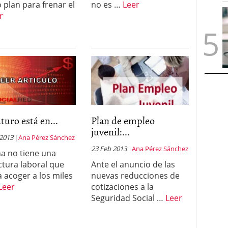
 plan para frenar el
no es …
Leer
r
uturo está en...
Plan de empleo
juvenil:...
 2013
Ana Pérez Sánchez
23 Feb 2013
Ana Pérez Sánchez
a no tiene una
ctura laboral que
Ante el anuncio de las
 acoger a los miles
nuevas reducciones de
Leer
cotizaciones a la
Seguridad Social …
Leer