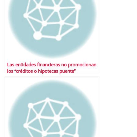
Las entidades financieras no promocionan
los “créditos o hipotecas puente”