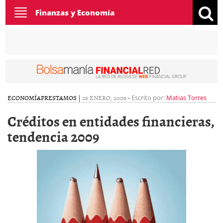
Toggle
Finanzas y Economía
navigation
ECONOMÍA
PRESTAMOS
|
26 ENERO, 2009
-
Escrito por:
Matias Torres
Créditos en entidades financieras,
tendencia 2009