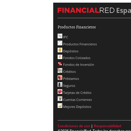
Esp
Productos Financieros
IPC
Productos Financieros
Depósitos
Fondos Cotizados
Fondos de Inversión
Créditos
Préstamos
Seguros
Tarjetas de Crédito
Cuentas Corrientes
Mejores Depósitos
Condiciones de uso
|
Responsabilidad
©2026 FinancialRed. Todos los derechos res