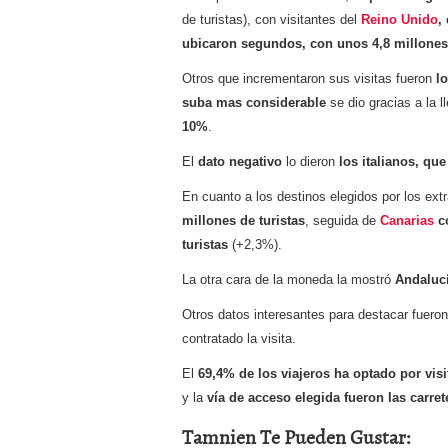
a los costes
21 de novie
de turistas), con visitantes del
Reino Unido
,
¿Cuánto cuesta un soft
ubicaron segundos, con unos 4,8 millones 
Otros que incrementaron sus visitas fueron
l
suba mas considerable
se dio gracias a la 
10%
.
El
dato negativo
lo dieron
los italianos, qu
En cuanto a los destinos elegidos por los ex
millones de turistas
, seguida de
Canarias
co
turistas
(+2,3%).
La otra cara de la moneda la mostró
Andaluc
Otros datos interesantes para destacar fueron
contratado la visita.
El
69,4% de los viajeros ha optado por visi
y la
vía de acceso elegida fueron las carret
Tamnien Te Pueden Gustar: