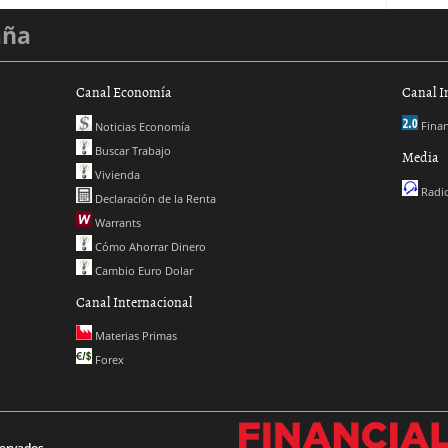
aña
Canal Economía
Canal I
Finan
Noticias Economía
Buscar Trabajo
Media
Vivienda
Radio
Declaración de la Renta
Warrants
Cómo Ahorrar Dinero
Cambio Euro Dolar
Canal Internacional
Materias Primas
Forex
ervados.