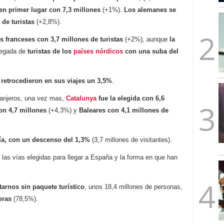
mbre de 2025
 en primer lugar con 7,3 millones
(+1%).
Los alemanes se
ware punto de venta?
3 de octubre de 2025
de turistas
(+2,8%).
os franceses con 3,7 millones de turistas
(+2%), aunque
la
llegada de
turistas de los
países nórdicos
con una suba del
e retrocedieron en sus viajes un 3,5%
.
tranjeros, una vez mas,
Catalunya
fue la elegida con 6,6
n 4,7 millones
(+4,3%) y
Baleares con 4,1 millones de
ía, con un descenso del 1,3%
(3,7 millones de visitantes).
 las vías elegidas para llegar a España y la forma en que han
tarnos sin paquete turístico
, unos 18,4 millones de personas,
eras
(78,5%).