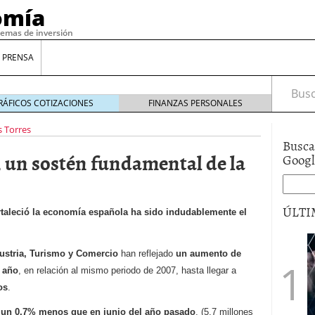
omía
temas de inversión
 PRENSA
Busca
RÁFICOS COTIZACIONES
FINANZAS PERSONALES
s Torres
Busca
, un sostén fundamental de la
Goog
ÚLTI
rtaleció
la economía española ha sido indudablemente el
gilidad: ¿Por qué el Préstamo Promotor privado
dustria, Turismo y Comercio
han reflejado
un aumento de
12 de diciembre de 2025
l año
, en relación al mismo periodo de 2007, hasta llegar a
mo aprovechar esta opción para gestionar tus
os
.
re de 2025
ambién es una decisión financiera: cómo anticiparte
un 0,7% menos que en junio del año pasado
, (5,7 millones