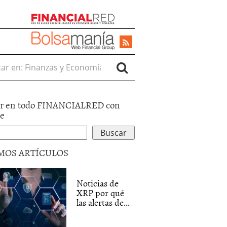
r en:
r en todo FINANCIALRED con
le
MOS ARTÍCULOS
Noticias de
XRP por qué
las alertas de...