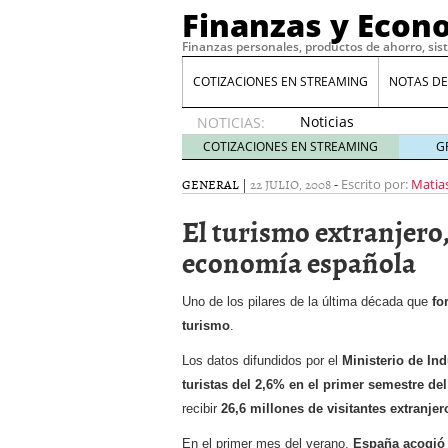
Finanzas y Econ
Finanzas personales, productos de ahorro, sis
COTIZACIONES EN STREAMING
NOTAS DE
Noticias
NOTICIAS:
de XRP
COTIZACIONES EN STREAMING
G
por qué
las
GENERAL
|
22 JULIO, 2008
-
Escrito por:
Matia
alertas
El turismo extranjero
de
whales
economía española
suelen
llegar
tarde
16
Uno de los pilares de la última década que
fo
de abril
turismo
.
de 2026
Comparativa Costes vs A
Los datos difundidos por el
Ministerio de In
acelera la rentabilidad?
turistas del 2,6% en el primer semestre de
Meses sin intereses: Có
recibir
26,6 millones de visitantes extranjer
compras
24 de noviemb
Planificar tu herencia t
En el primer mes del verano,
España acogió 