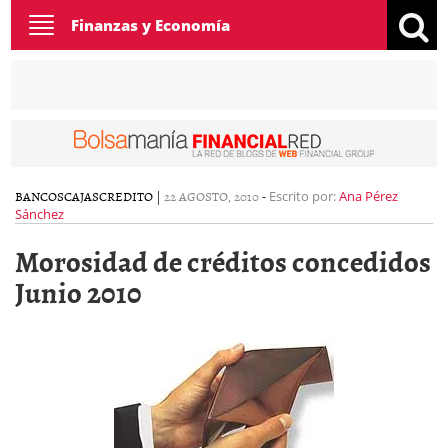
Toggle
Finanzas y Economía
navigation
BANCOS
CAJAS
CREDITO
|
22 AGOSTO, 2010
-
Escrito por:
Ana Pérez
Sánchez
Morosidad de créditos concedidos
Junio 2010