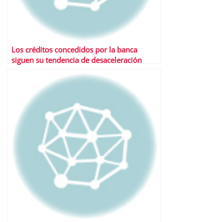
Los créditos concedidos por la banca
siguen su tendencia de desaceleración