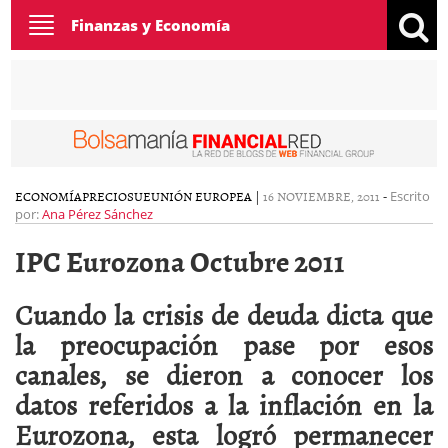
Toggle
Finanzas y Economía
navigation
ECONOMÍA
PRECIOS
UE
UNIÓN EUROPEA
|
16 NOVIEMBRE, 2011
-
Escrito
por:
Ana Pérez Sánchez
IPC Eurozona Octubre 2011
Cuando la crisis de deuda dicta que
la preocupación pase por esos
canales, se dieron a conocer los
datos referidos a la inflación en la
Eurozona, esta logró permanecer