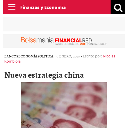
Toggle
Finanzas y Economía
navigation
BANCOS
ECONOMÍA
POLITICA
|
9 ENERO, 2010
-
Escrito por:
Nicolas
Rombiola
Nueva estrategia china