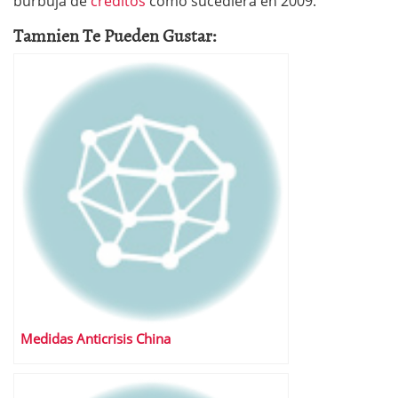
burbuja de
créditos
como sucediera en 2009.
Tamnien Te Pueden Gustar:
Medidas Anticrisis China