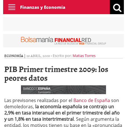
Toggle
Finanzas y Economía
navigation
ECONOMÍA
|
29 ABRIL, 2009
-
Escrito por:
Matias Torres
PIB Primer trimestre 2009: los
peores datos
Las previsones realizadas por el
Banco de España
son
demoledoras,
la economía española se contrajo un
2,9% en tasa interanual en el primer trimestre del año
y un 1,8% en tasa intertrimestral
. Según argumenta la
entidad, los motivos tienen su base en la «pronunciada