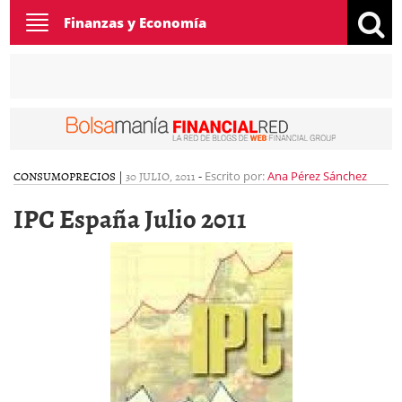
Toggle
Finanzas y Economía
navigation
CONSUMO
PRECIOS
|
30 JULIO, 2011
-
Escrito por:
Ana Pérez Sánchez
IPC España Julio 2011