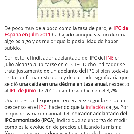
De poco muy de a poco como la tasa de paro, el
IPC de
España en Julio 2011
ha bajado aunque sea un décima,
algo es algo y es mejor que la posibilidad de haber
subido.
Con esto, el indicador adelantado del IPC del
INE
en
Julio alcanzó a ubicarse en el 3,1%. Dicho indicador se
trata justamente de un
adelanto del IPC
si bien todavía
resta confirmar este dato y de coincidir significaría que
se dió
una caída en una décima en tasa anual,
respecto
al
IPC de Junio
de 2011 cuando se ubicó en el 3,2%.
Una muestra de que por tercera vez seguida se da un
descenso en el
IPC,
haciendo que la
inflación
caíga. Por
lo que en variación anual del
indicador adelantado del
IPC armonizado (IPCA)
, índice que se encarga de medir
como es la evolución de precios utilizando la misma
fórmula que en los demás integrantes de la zona del