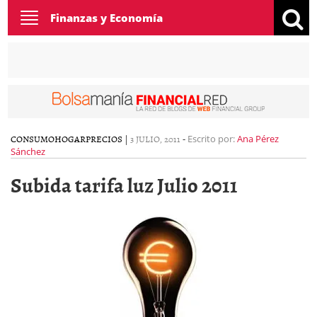
Toggle
Finanzas y Economía
navigation
CONSUMO
HOGAR
PRECIOS
|
3 JULIO, 2011
-
Escrito por:
Ana Pérez
Sánchez
Subida tarifa luz Julio 2011