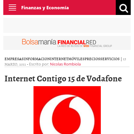
Toggle
Finanzas y Economía
navigation
EMPRESAS
INFORMACION
INTERNET
MÓVILES
PRECIOS
SERVICIOS
|
15
MARZO, 2011
-
Escrito por:
Nicolas Rombiola
Internet Contigo 15 de Vodafone