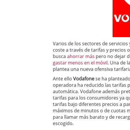
a los costes
21 de novie
¿Cuánto cuesta un soft
Varios de los sectores de servicios
coste a través de tarifas y precio
busca
ahorrar más
pero no dejar d
gastar menos en el móvil
. Una de 
plantea una nueva ofensiva tarifaria
Ante ello
Vodafone
se ha planteado
operadora ha reducido las tarifas 
automática. Vodafone además prete
tarifas para los consumidores ya 
tarifas bajo diferentes precios a pa
máximos de minutos o de cuotas m
para llamar más barato y de recarg
escogido.