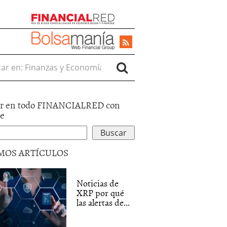
r en:
r en todo FINANCIALRED con
le
MOS ARTÍCULOS
Noticias de
XRP por qué
las alertas de...