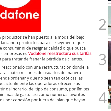
mbre de 2025
ware punto de venta?
3 de octubre de 2025
 y productos se han puesto a la moda del bajo
s o lanzando productos para ese segmento que
e consumir ni de resignar calidad o que busca
las empresas es
Vodafone reestructura sus tarifas
 para tratar de frenar la pérdida de clientes
.
 reaccionado con una restructuración donde la
para cuatro millones de usuarios de manera
nde ordenar y que no sean tan caóticas las
que actualmente las operadoras ofrecen sus
rtir del horario, del tipo de consumo, por límites
ínimas de gasto, así como números favoritos
os por conexión por fuera del plan que hayan