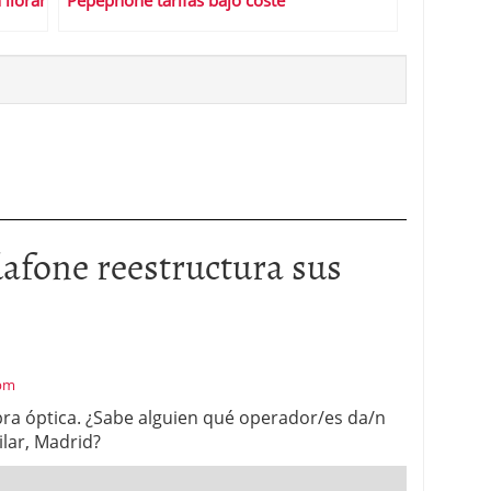
 llorar
Pepephone tarifas bajo coste
afone reestructura sus
 pm
ibra óptica. ¿Sabe alguien qué operador/es da/n
ilar, Madrid?