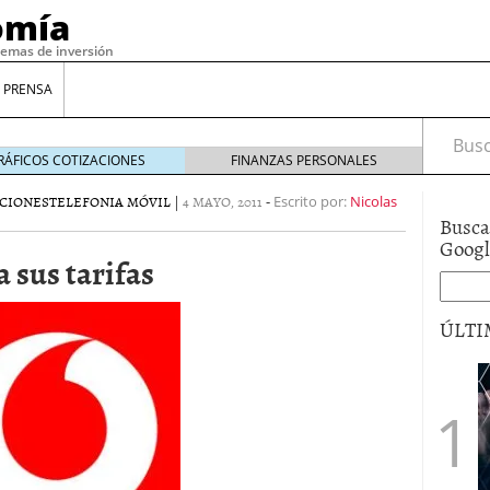
omía
temas de inversión
 PRENSA
Busca
RÁFICOS COTIZACIONES
FINANZAS PERSONALES
CIONES
TELEFONIA MÓVIL
|
4 MAYO, 2011
-
Escrito por:
Nicolas
Busca
Goog
 sus tarifas
ÚLTI
gilidad: ¿Por qué el Préstamo Promotor privado
12 de diciembre de 2025
mo aprovechar esta opción para gestionar tus
re de 2025
ambién es una decisión financiera: cómo anticiparte