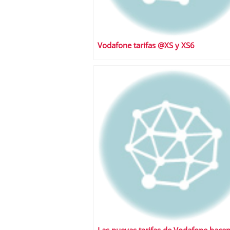
Vodafone tarifas @XS y XS6