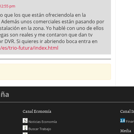
 12:55 pm
o que los que están ofreciendola en la
. Además unos comerciales están pasando por
stalación en la zona. Yo hablé con uno de ellos
egas son reales y me contaron que dan tv
 DVR. Si quieres ir abriendo boca entra en
/es/trio-futura/index.html
aña
Canal Economía
Canal I
Finan
Noticias Economía
Buscar Trabajo
Media