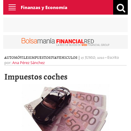
Toggle
Finanzas y Economía
navigation
AUTOMÓVILES
IMPUESTOS
IVA
VEHICULOS
|
15 JUNIO, 2010
-
Escrito
por:
Ana Pérez Sánchez
Impuestos coches