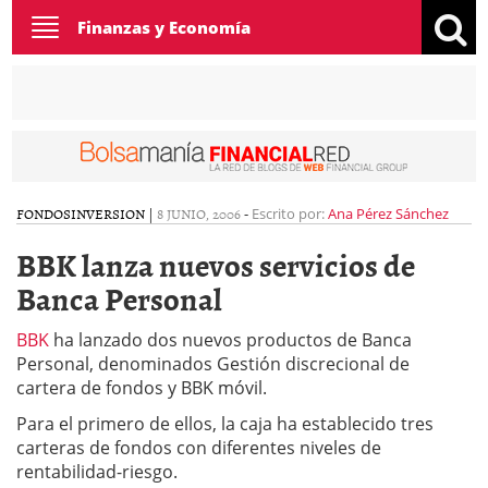
Toggle
Finanzas y Economía
navigation
FONDOS
INVERSION
|
8 JUNIO, 2006
-
Escrito por:
Ana Pérez Sánchez
BBK lanza nuevos servicios de
Banca Personal
BBK
ha lanzado dos nuevos productos de Banca
Personal, denominados Gestión discrecional de
cartera de fondos y BBK móvil.
Para el primero de ellos, la caja ha establecido tres
carteras de fondos con diferentes niveles de
rentabilidad-riesgo.