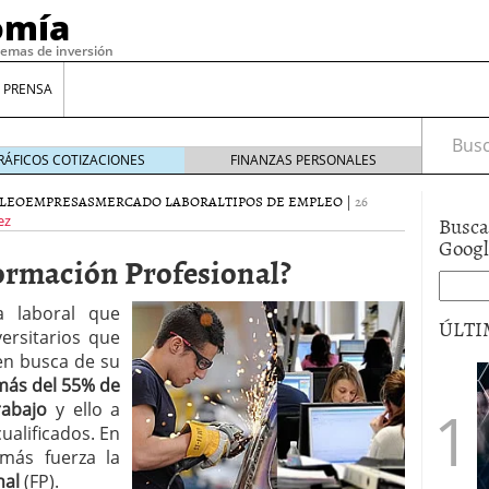
omía
temas de inversión
 PRENSA
Busca
RÁFICOS COTIZACIONES
FINANZAS PERSONALES
LEO
EMPRESAS
MERCADO LABORAL
TIPOS DE EMPLEO
|
26
Busca
ez
Goog
 Formación Profesional?
a laboral que
ÚLTI
ersitarios que
 en busca de su
más del 55% de
gilidad: ¿Por qué el Préstamo Promotor privado
rabajo
y ello a
12 de diciembre de 2025
alificados. En
mo aprovechar esta opción para gestionar tus
más fuerza la
re de 2025
nal
(FP).
ambién es una decisión financiera: cómo anticiparte