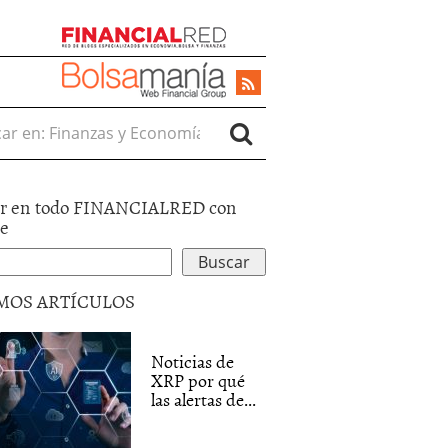
r en:
r en todo FINANCIALRED con
le
MOS ARTÍCULOS
Noticias de
XRP por qué
las alertas de...