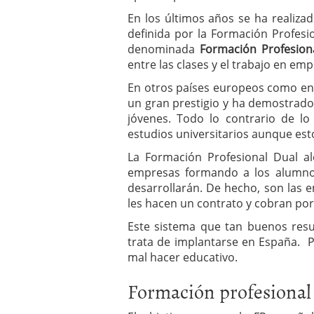
a los costes
21 de novie
En los últimos años se ha realiza
¿Cuánto cuesta un soft
definida por la Formación Profes
denominada
Formación Profesion
entre las clases y el trabajo en emp
En otros países europeos como en
un gran prestigio y ha demostrado 
jóvenes. Todo lo contrario de lo
estudios universitarios aunque est
La Formación Profesional Dual a
empresas formando a los alumno
desarrollarán. De hecho, son las 
les hacen un contrato y cobran por
Este sistema que tan buenos res
trata de implantarse en España. Pe
mal hacer educativo.
Formación profesional 