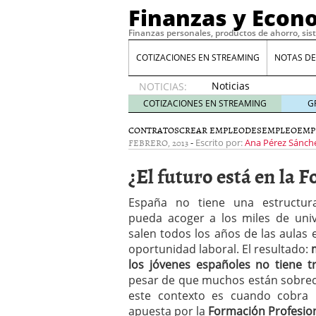
Finanzas y Econ
Finanzas personales, productos de ahorro, sis
COTIZACIONES EN STREAMING
NOTAS DE
Noticias
NOTICIAS:
de XRP
COTIZACIONES EN STREAMING
G
por qué
las
CONTRATOS
CREAR EMPLEO
DESEMPLEO
EMP
FEBRERO, 2013
-
alertas
Escrito por:
Ana Pérez Sánch
de
¿El futuro está en la
whales
suelen
llegar
España no tiene una estructur
tarde
16
pueda acoger a los miles de univ
de abril
salen todos los años de las aulas
de 2026
oportunidad laboral. El resultado:
Comparativa Costes vs A
los jóvenes españoles no tiene t
acelera la rentabilidad?
pesar de que muchos están sobrecu
Meses sin intereses: Có
este contexto es cuando cobra 
compras
24 de noviemb
apuesta por la
Formación Profesio
Planificar tu herencia t