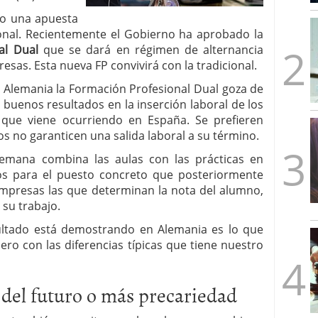
mbre de 2025
do una apuesta
ware punto de venta?
3 de octubre de 2025
ional. Recientemente el Gobierno ha aprobado la
al Dual
que se dará en régimen de alternancia
resas. Esta nueva FP convivirá con la tradicional.
 Alemania la Formación Profesional Dual goza de
buenos resultados en la inserción laboral de los
 que viene ocurriendo en España. Se prefieren
os no garanticen una salida laboral a su término.
lemana combina las aulas con las prácticas en
s para el puesto concreto que posteriormente
empresas las que determinan la nota del alumno,
 su trabajo.
ultado está demostrando en Alemania es lo que
ro con las diferencias típicas que tiene nuestro
del futuro o más precariedad