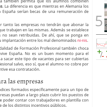
ola también permita que los alumnos combinen
as
. La diferencia es que mientras en Alemania los
n España serían becas de una remuneración de
or tanto las empresas no tendrán que abonar la
que trabajen en las mismas. Además se establece
as no sean retribuidas. De ahí, que se ponga en
 su implantación entre los mal denominados
ni-nis
.
dalidad de Formación Profesional también choca
vive España. No es un buen momento para el
 a sacar este tipo de vacantes para ser cubiertas
sional salvo, eso sí, que el alumno no cobre por
ntive esa contratación.
ra las empresas
ndices formados específicamente para un tipo de
esas puedan a largo plazo cubrir los puestos de
 poder contar con trabajadores en plantilla con
de los distintos incentivos públicos.