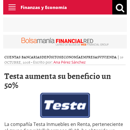
Toggle
Finanzas y Economía
navigation
CUENTAS BANCARIAS
DEPÓSITOS
ECONOMÍA
EMPRESAS
VIVIENDA
|
29
OCTUBRE, 2008
-
Escrito por:
Ana Pérez Sánchez
Testa aumenta su beneficio un
50%
La compañía Testa Inmuebles en Renta, perteneciente