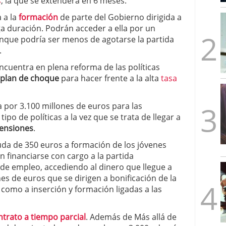
s
, la que se extenderá en 6 meses.
mbre de 2025
 a la
formación
de parte del Gobierno dirigida a
ware punto de venta?
3 de octubre de 2025
ga duración. Podrán acceder a ella por un
que podría ser menos de agotarse la partida
.
ncuentra en plena reforma de las políticas
plan de choque
para hacer frente a la alta
tasa
a por 3.100 millones de euros para las
o de políticas a la vez que se trata de llegar a
pensiones
.
yuda de 350 euros a formación de los jóvenes
 financiarse con cargo a la partida
 de empleo, accediendo al dinero que llegue a
nes de euros que se dirigen a bonificación de la
como a inserción y formación ligadas a las
ntrato a tiempo parcial
. Además de Más allá de