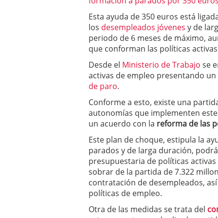
formación a parados por 350 euro
a los costes
21 de novie
Esta ayuda de 350 euros está ligada
¿Cuánto cuesta un soft
los
desempleados jóvenes
y de lar
periodo de 6 meses de máximo, aun
que conforman las políticas activas
Desde el
Ministerio de Trabajo
se e
activas de empleo presentando un
de paro
.
Conforme a esto, existe una partid
autonomías que implementen este tip
un acuerdo con la
reforma de las 
Este plan de choque, estipula la a
parados y de larga duración, podrán
presupuestaria de políticas activas
sobrar de la partida de 7.322 millo
contratación de desempleados, así 
políticas de empleo.
Otra de las medidas se trata del
co