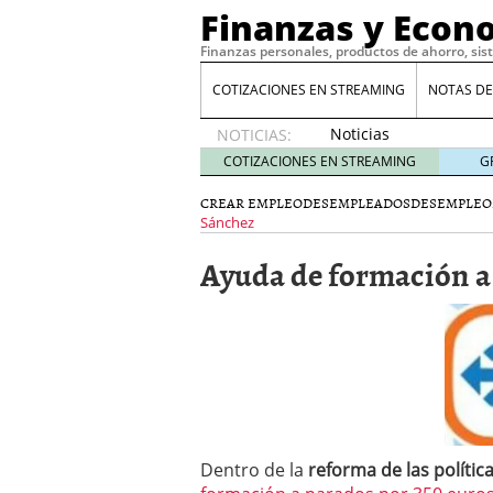
Finanzas y Econ
Finanzas personales, productos de ahorro, sis
COTIZACIONES EN STREAMING
NOTAS DE
Noticias
NOTICIAS:
de XRP
COTIZACIONES EN STREAMING
G
por qué
las
CREAR EMPLEO
DESEMPLEADOS
DESEMPLEO
alertas
Sánchez
de
Ayuda de formación a
whales
suelen
llegar
tarde
16
de abril
de 2026
Comparativa Costes vs A
acelera la rentabilidad?
Meses sin intereses: Có
compras
24 de noviemb
Dentro de la
reforma de las polític
Planificar tu herencia t