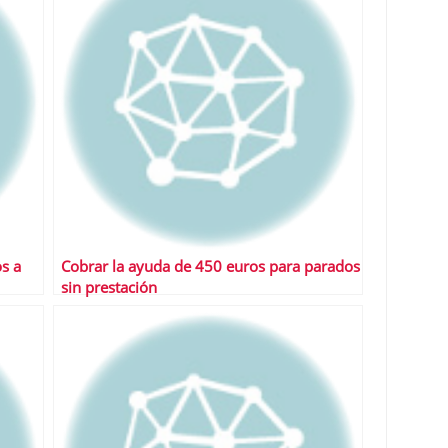
s a
Cobrar la ayuda de 450 euros para parados
sin prestación