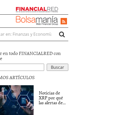
r en:
r en todo FINANCIALRED con
le
MOS ARTÍCULOS
Noticias de
XRP por qué
las alertas de...