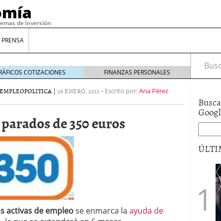
omía
temas de inversión
 PRENSA
Busca
RÁFICOS COTIZACIONES
FINANZAS PERSONALES
EMPLEO
POLITICA
|
26 ENERO, 2011
-
Escrito por:
Ana Pérez
Busca
Goog
 parados de 350 euros
ÚLTI
gilidad: ¿Por qué el Préstamo Promotor privado
12 de diciembre de 2025
mo aprovechar esta opción para gestionar tus
re de 2025
as activas de empleo
se enmarca la
ayuda de
ambién es una decisión financiera: cómo anticiparte