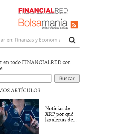
r en:
r en todo FINANCIALRED con
le
MOS ARTÍCULOS
Noticias de
XRP por qué
las alertas de...