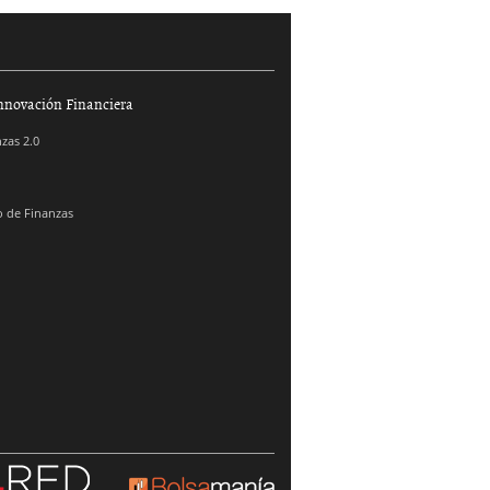
nnovación Financiera
zas 2.0
 de Finanzas