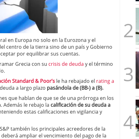
mbre de 2025
ware punto de venta?
3 de octubre de 2025
ral en Europa no solo en la Eurozona y el
l centro de la tierra sino de un país y Gobierno
eptar por equilibrar sus cuentas.
ramar Grecia con su
crisis de deuda
y el término
do.
cación Standard & Poor’s
le ha rebajado el
rating a
a deuda a largo plazo
pasándola de (BB-) a (B).
iones que hablan de que se de una prórroga en los
. Además le rebajo la
calificación de su deuda a
eniendo estas calificaciones en vigilancia y
S&P también los principales acreedores de la
deberá ampliar el vencimiento del pago de la