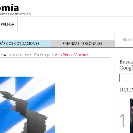
omía
temas de inversión
 PRENSA
Busca
RÁFICOS COTIZACIONES
FINANZAS PERSONALES
PEA
|
9 MAYO, 2011
-
Escrito por:
Ana Pérez Sánchez
Busca
Goog
ÚLTI
gilidad: ¿Por qué el Préstamo Promotor privado
12 de diciembre de 2025
mo aprovechar esta opción para gestionar tus
re de 2025
ambién es una decisión financiera: cómo anticiparte