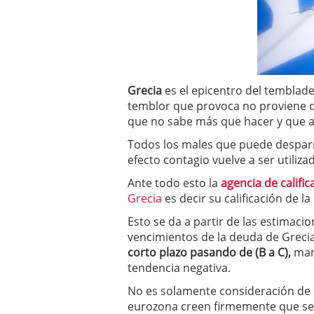
a los costes
21 de novie
¿Cuánto cuesta un soft
Grecia
es el epicentro del temblade
temblor que provoca no proviene de
que no sabe más que hacer y que ac
Todos los males que puede despar
efecto contagio vuelve a ser utiliza
Ante todo esto la
agencia de califi
Grecia
es decir su calificación de l
Esto se da a partir de las estimac
vencimientos de la deuda de Grecia
corto plazo pasando de (B a C),
mant
tendencia negativa.
No es solamente consideración de 
eurozona creen firmemente que se 