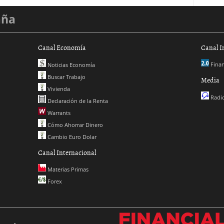
aña
Canal Economía
Canal I
Finan
Noticias Economía
Buscar Trabajo
Media
Vivienda
Radio
Declaración de la Renta
Warrants
Cómo Ahorrar Dinero
Cambio Euro Dolar
Canal Internacional
Materias Primas
Forex