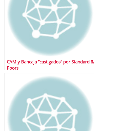
CAM y Bancaja “castigados” por Standard &
Poors