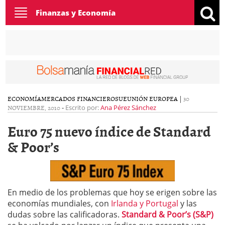
Toggle
Finanzas y Economía
navigation
ECONOMÍA
MERCADOS FINANCIEROS
UE
UNIÓN EUROPEA
|
30
NOVIEMBRE, 2010
-
Escrito por:
Ana Pérez Sánchez
Euro 75 nuevo índice de Standard
& Poor’s
En medio de los problemas que hoy se erigen sobre las
economías mundiales, con
Irlanda y Portugal
y las
dudas sobre las calificadoras.
Standard & Poor’s (S&P)