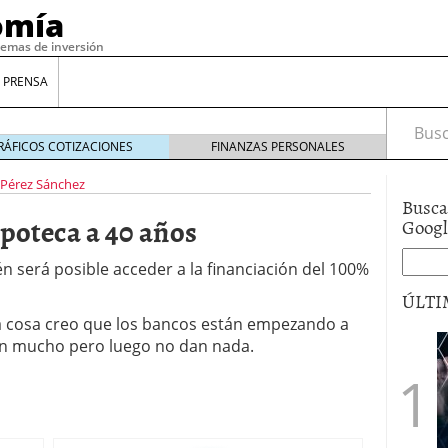
omía
temas de inversión
 PRENSA
Busca
RÁFICOS COTIZACIONES
FINANZAS PERSONALES
 Pérez Sánchez
Busca
poteca a 40 años
Goog
n será posible acceder a la financiación del 100%
ÚLTI
 cosa creo que los bancos están empezando a
en mucho pero luego no dan nada.
gilidad: ¿Por qué el Préstamo Promotor privado
12 de diciembre de 2025
mo aprovechar esta opción para gestionar tus
re de 2025
ambién es una decisión financiera: cómo anticiparte