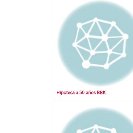
a los costes
21 de novie
¿Cuánto cuesta un soft
Hipoteca a 50 años BBK