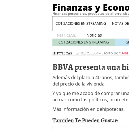
Finanzas y Econ
Finanzas personales, productos de ahorro, sis
COTIZACIONES EN STREAMING
NOTAS DE
Noticias
NOTICIAS:
de XRP
COTIZACIONES EN STREAMING
G
por qué
las
HIPOTECAS
|
19 JULIO, 2006
-
Escrito por:
Ana
alertas
BBVA presenta una hi
de
whales
suelen
Además del plazo a 40 años, tambié
llegar
del precio de la vivienda.
tarde
16
de abril
Y yo que me acabo de comprar una
de 2026
actuar como los políticos, promet
Comparativa Costes vs A
Más información en dehipotecas.
acelera la rentabilidad?
Meses sin intereses: Có
Tamnien Te Pueden Gustar:
compras
24 de noviemb
Planificar tu herencia t