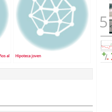
ños al
Hipoteca joven