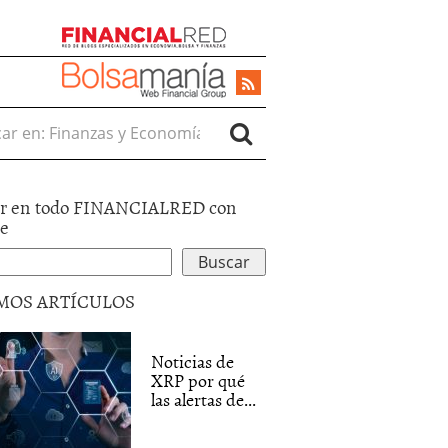
r en:
r en todo FINANCIALRED con
le
MOS ARTÍCULOS
Noticias de
XRP por qué
las alertas de...