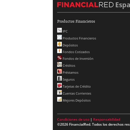
Esp
Productos Financieros
IPC
Productos Financieros
Depósitos
Fondos Cotizados
Fondos de Inversión
Créditos
Préstamos
Seguros
Tarjetas de Crédito
Cuentas Corrientes
Mejores Depósitos
Condiciones de uso
|
Responsabilidad
©2026 FinancialRed. Todos los derechos res