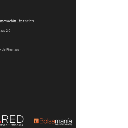
nnovación Financiera
zas 2.0
 de Finanzas