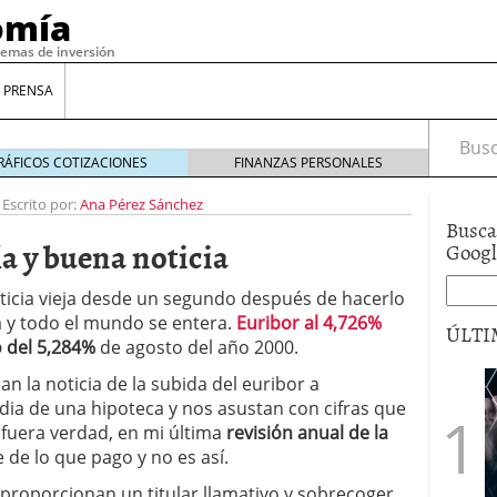
omía
temas de inversión
 PRENSA
Busca
RÁFICOS COTIZACIONES
FINANZAS PERSONALES
-
Escrito por:
Ana Pérez Sánchez
Busca
a y buena noticia
Goog
ticia vieja desde un segundo después de hacerlo
a y todo el mundo se entera.
Euribor al 4,726%
ÚLTI
 del 5,284%
de agosto del año 2000.
 la noticia de la subida del euribor a
gilidad: ¿Por qué el Préstamo Promotor privado
dia de una hipoteca y nos asustan con cifras que
12 de diciembre de 2025
o fuera verdad, en mi última
revisión anual de la
mo aprovechar esta opción para gestionar tus
 de lo que pago y no es así.
re de 2025
ambién es una decisión financiera: cómo anticiparte
 proporcionan un titular llamativo y sobrecoger