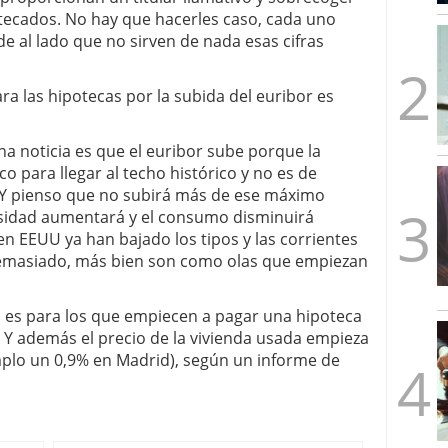
mbre de 2025
tecados. No hay que hacerles caso, cada uno
ware punto de venta?
3 de octubre de 2025
de al lado que no sirven de nada esas cifras
ara las hipotecas por la subida del euribor es
ena noticia es que el euribor sube porque la
 para llegar al techo histórico y no es de
 Y pienso que no subirá más de ese máximo
osidad aumentará y el consumo disminuirá
en EEUU ya han bajado los tipos y las corrientes
demasiado, más bien son como olas que empiezan
n es para los que empiecen a pagar una hipoteca
a. Y además el precio de la vivienda usada empieza
mplo un 0,9% en Madrid), según un informe de