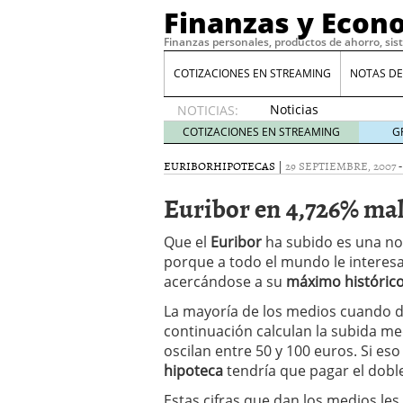
Finanzas y Econ
Finanzas personales, productos de ahorro, sis
COTIZACIONES EN STREAMING
NOTAS DE
Noticias
NOTICIAS:
de XRP
COTIZACIONES EN STREAMING
G
por qué
las
EURIBOR
HIPOTECAS
|
29 SEPTIEMBRE, 2007
alertas
Euribor en 4,726% mal
de
whales
suelen
Que el
Euribor
ha subido es una no
llegar
porque a todo el mundo le interes
tarde
16
acercándose a su
máximo histórico
de abril
de 2026
La mayoría de los medios cuando dan
Comparativa Costes vs A
continuación calculan la subida me
acelera la rentabilidad?
oscilan entre 50 y 100 euros. Si es
Meses sin intereses: Có
hipoteca
tendría que pagar el doble
compras
24 de noviemb
Planificar tu herencia t
Estas cifras que dan los medios les