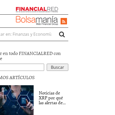
r en:
r en todo FINANCIALRED con
le
MOS ARTÍCULOS
Noticias de
XRP por qué
las alertas de...