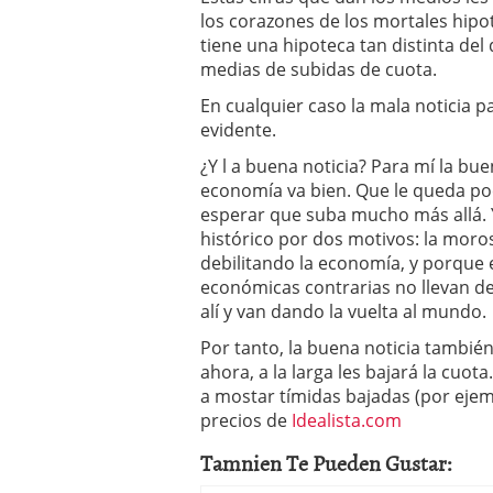
a los costes
21 de novie
los corazones de los mortales hipo
¿Cuánto cuesta un soft
tiene una hipoteca tan distinta del 
medias de subidas de cuota.
En cualquier caso la mala noticia p
evidente.
¿Y l a buena noticia? Para mí la bu
economía va bien. Que le queda poco
esperar que suba mucho más allá.
histórico por dos motivos: la mor
debilitando la economía, y porque 
económicas contrarias no llevan 
alí y van dando la vuelta al mundo.
Por tanto, la buena noticia tambié
ahora, a la larga les bajará la cuot
a mostar tímidas bajadas (por eje
precios de
Idealista.com
Tamnien Te Pueden Gustar: