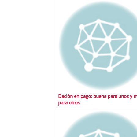
Dación en pago: buena para unos y 
para otros