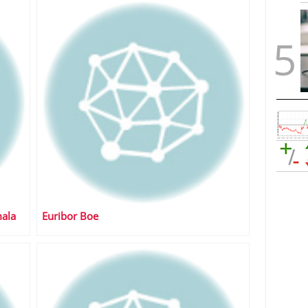
mala
Euribor Boe