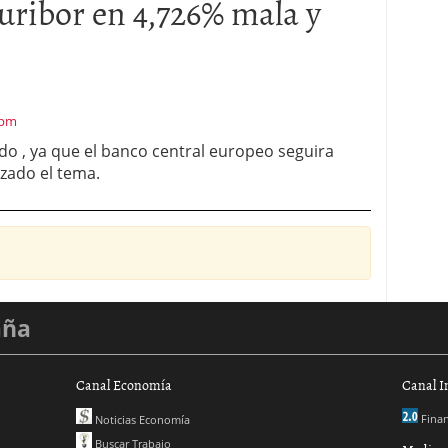
uribor en 4,726% mala y
 pm
do , ya que el banco central europeo seguira
zado el tema.
aña
Canal Economía
Canal I
Finan
Noticias Economía
Buscar Trabajo