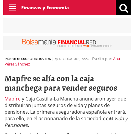
Toggle
Finanzas y Economía
navigation
PENSIONES
SEGUROS
VIDA
|
23 DICIEMBRE, 2006
-
Escrito por:
Ana
Pérez Sánchez
Mapfre se alía con la caja
manchega para vender seguros
Mapfre
y Caja Castilla-La Mancha anunciaron ayer que
distribuirán juntas seguros de vida y planes de
pensiones. La primera aseguradora española entrará,
para ello, en el accionariado de la sociedad
CCM Vida y
Pensiones
.