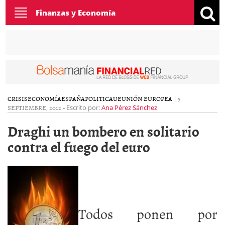
Toggle
Finanzas y Economía
navigation
CRISIS
ECONOMÍA
ESPAÑA
POLITICA
UE
UNIÓN EUROPEA
|
5
SEPTIEMBRE, 2012
-
Escrito por:
Ana Pérez Sánchez
Draghi un bombero en solitario
contra el fuego del euro
Todos ponen por