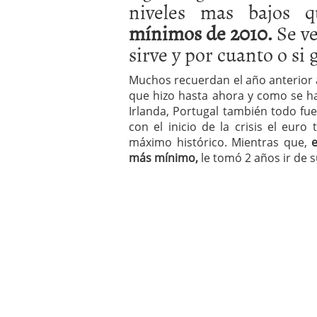
niveles mas bajos 
a los costes
21 de novie
¿Cuánto cuesta un soft
mínimos de 2010.
Se ve
sirve y por cuanto o si 
Muchos recuerdan el año anterior a
que hizo hasta ahora y como se h
Irlanda, Portugal también todo fue
con el inicio de la crisis el euro
máximo histórico. Mientras que,
más mínimo,
le tomó 2 años ir de 