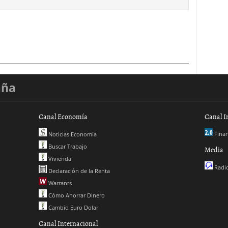
aña
Canal Economía
Canal I
Finan
Noticias Economía
Buscar Trabajo
Media
Vivienda
Radio
Declaración de la Renta
Warrants
Cómo Ahorrar Dinero
Cambio Euro Dolar
Canal Internacional