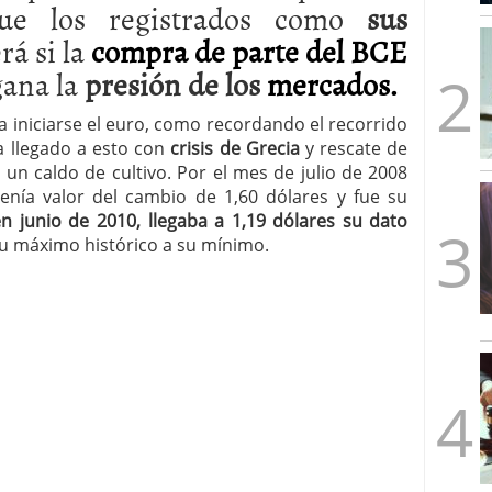
que los registrados como
sus
mbre de 2025
ware punto de venta?
3 de octubre de 2025
rá si la
compra de parte del
BCE
gana la
presión de los
mercados.
 iniciarse el euro, como recordando el recorrido
a llegado a esto con
crisis de Grecia
y rescate de
 un caldo de cultivo. Por el mes de julio de 2008
 tenía valor del cambio de 1,60 dólares y fue su
en junio de 2010, llegaba a 1,19 dólares su dato
su máximo histórico a su mínimo.