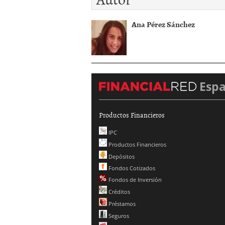
Ana Pérez Sánchez
Esp
Productos Financieros
IPC
Productos Financieros
Depósitos
Fondos Cotizados
Fondos de Inversión
Créditos
Préstamos
Seguros