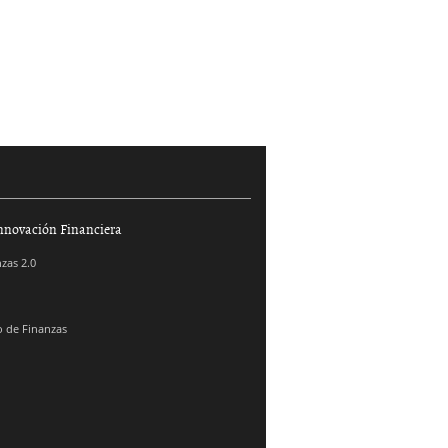
nnovación Financiera
zas 2.0
 de Finanzas