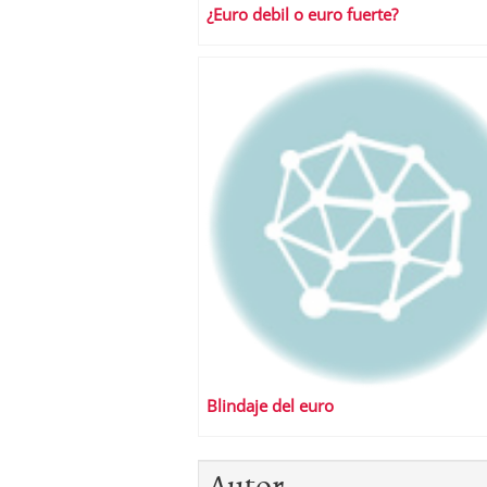
¿Euro debil o euro fuerte?
Blindaje del euro
Autor