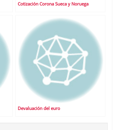
Cotización Corona Sueca y Noruega
Devaluación del euro