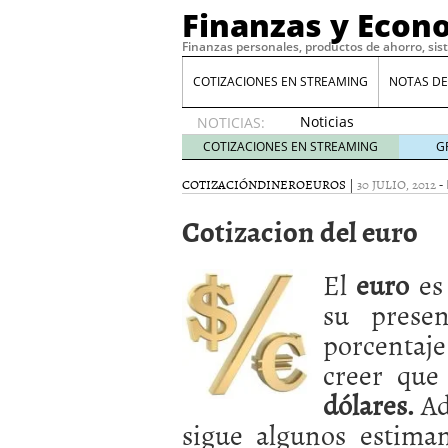
Finanzas y Econ
Finanzas personales, productos de ahorro, sis
COTIZACIONES EN STREAMING
NOTAS DE
Noticias
NOTICIAS:
de XRP
COTIZACIONES EN STREAMING
G
por qué
las
COTIZACIÓN
DINERO
EUROS
|
30 JULIO, 2012
-
alertas
Cotizacion del euro
de
whales
suelen
El
euro
es 
llegar
tarde
16
su prese
de abril
porcentaje
de 2026
Comparativa Costes vs A
creer que
acelera la rentabilidad?
dólares.
Ad
Meses sin intereses: Có
compras
24 de noviemb
sigue algunos estima
Planificar tu herencia t