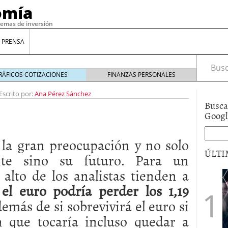
omía
temas de inversión
 PRENSA
Busca
RÁFICOS COTIZACIONES
FINANZAS PERSONALES
Escrito por:
Ana Pérez Sánchez
Busca
Goog
la gran preocupación y no solo
ÚLTI
nte sino su futuro. Para un
 alto de los analistas tienden a
gilidad: ¿Por qué el Préstamo Promotor privado
el euro podría perder los 1,19
12 de diciembre de 2025
emás de si sobrevivirá el euro si
mo aprovechar esta opción para gestionar tus
re de 2025
n que tocaría incluso quedar a
ambién es una decisión financiera: cómo anticiparte