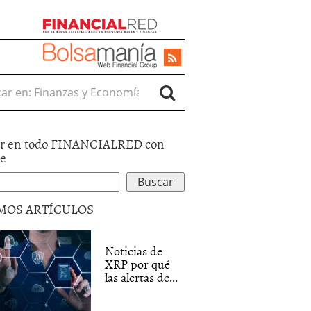
r en:
r en todo FINANCIALRED con
le
MOS ARTÍCULOS
Noticias de
XRP por qué
las alertas de...