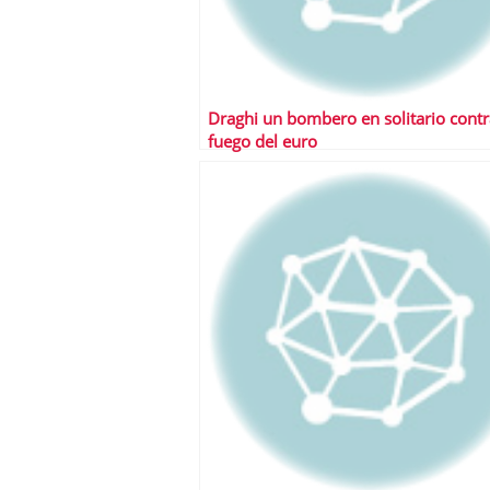
Draghi un bombero en solitario contr
fuego del euro