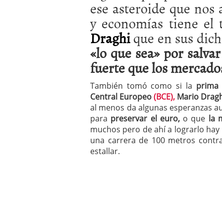
ese asteroide que nos
a los costes
21 de novie
¿Cuánto cuesta un soft
y economías tiene el t
Draghi
que en sus dich
«lo que sea» por salva
fuerte que los mercados
También tomó como si la
prima 
Central Europeo
(BCE),
Mario Dragh
al menos da algunas esperanzas a
para
preservar el euro,
o que
la 
muchos pero de ahí a lograrlo ha
una carrera de 100 metros contr
estallar.