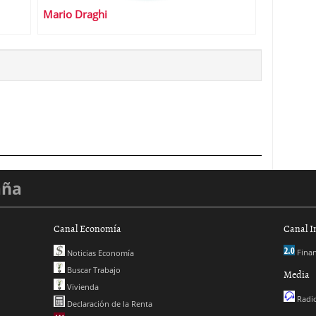
Mario Draghi
aña
Canal Economía
Canal I
Finan
Noticias Economía
Buscar Trabajo
Media
Vivienda
Radio
Declaración de la Renta