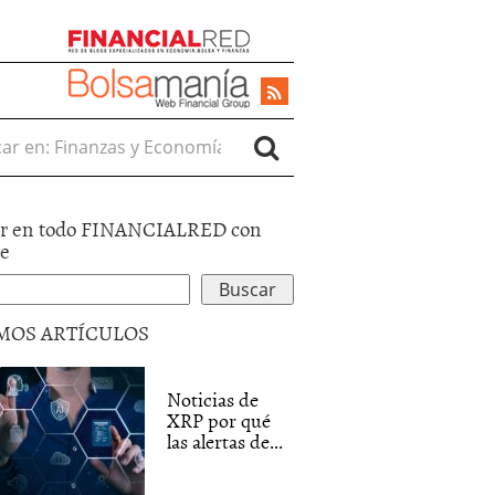
r en:
r en todo FINANCIALRED con
le
MOS ARTÍCULOS
Noticias de
XRP por qué
las alertas de...