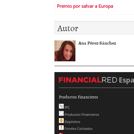
Premio por salvar a Europa
Autor
Ana Pérez Sánchez
Esp
Productos Financieros
IPC
Productos Financieros
Depósitos
Fondos Cotizados