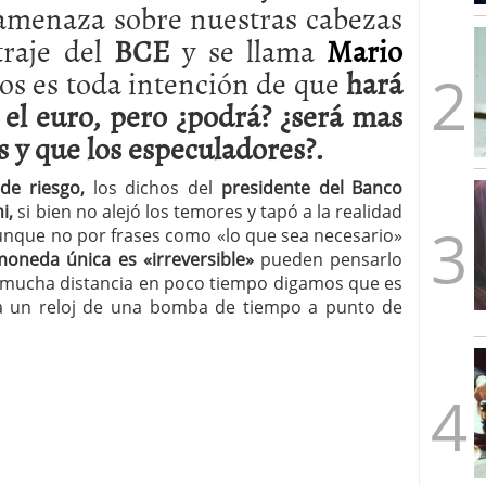
 amenaza sobre nuestras cabezas
mbre de 2025
ware punto de venta?
3 de octubre de 2025
raje del
BCE
y se llama
Mario
os es toda intención de que
hará
r el euro, pero ¿podrá? ¿será mas
 y que los especuladores?.
de riesgo,
los dichos del
presidente del Banco
i,
si bien no alejó los temores y tapó a la realidad
unque no por frases como «lo que sea necesario»
moneda única es «irreversible»
pueden pensarlo
y mucha distancia en poco tiempo digamos que es
a un reloj de una bomba de tiempo a punto de