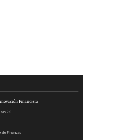
nnovación Financiera
zas 2.0
 de Finanzas