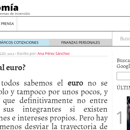
omía
temas de inversión
 PRENSA
Busca
RÁFICOS COTIZACIONES
FINANZAS PERSONALES
LIO, 2012
-
Escrito por:
Ana Pérez Sánchez
Busca
al euro?
Goog
todos sabemos el
euro
no se
ÚLTI
solo y tampoco por unos pocos, y
 que definitivamente no entre
gilidad: ¿Por qué el Préstamo Promotor privado
 sus integrantes si existen
12 de diciembre de 2025
nes e intereses propios. Pero hay
mo aprovechar esta opción para gestionar tus
re de 2025
menos desviar la trayectoria de
ambién es una decisión financiera: cómo anticiparte