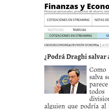
Finanzas y Econ
Finanzas personales, productos de ahorro, sis
COTIZACIONES EN STREAMING
NOTAS DE
Noticias
NOTICIAS:
de XRP
COTIZACIONES EN STREAMING
G
por qué
las
CRISIS
ECONOMÍA
UE
UNIÓN EUROPEA
|
26 JU
alertas
¿Podrá Draghi salvar 
de
whales
suelen
Como 
llegar
tarde
16
salva 
de abril
parece
de 2026
Comparativa Costes vs A
todos
acelera la rentabilidad?
divisio
Meses sin intereses: Có
compras
24 de noviemb
alguien que podría al 
Planificar tu herencia t