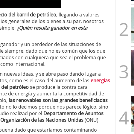
mbre de 2025
ware punto de venta?
3 de octubre de 2025
io del barril de petróleo
, llegando a valores
os generales de los bienes a su par, nosotros
simple:
¿Quién resulta ganador en esta
anador y un perdedor de las situaciones de
s de siempre, dado que no es común que los que
iados con cualquiera que sea el problema que
 como internacional.
en nuevas ideas, y se abre paso dando lugar a
tos, como es el caso del aumento de las
energías
 del petróleo
se produce la contra cara
ente de energía y aumenta la competitividad de
plo,
las renovables son las grandes beneficiadas
sto no lo decimos porque nos parece lógico, sino
dio realizad por el
Departamento de Asuntos
a Organización de las Naciones Unidas
(ONU).
 buena dado que estaríamos contaminando