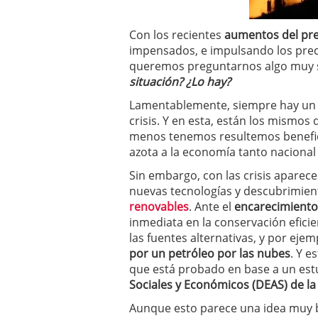
a los costes
21 de novie
¿Cuánto cuesta un soft
Con los recientes
aumentos del prec
impensados, e impulsando los preci
queremos preguntarnos algo muy 
situación? ¿Lo hay?
Lamentablemente, siempre hay un g
crisis. Y en esta, están los mismo
menos tenemos resultemos benefic
azota a la economía tanto nacional
Sin embargo, con las crisis aparec
nuevas tecnologías y descubrimien
renovables
. Ante el
encarecimiento
inmediata en la conservación efici
las fuentes alternativas, y por ejem
por un petróleo por las nubes
. Y e
que está probado en base a un estu
Sociales y Económicos (DEAS) de l
Aunque esto parece una idea muy