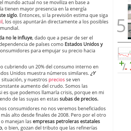
 el mundo actual no se moviliza en base a
ía tienen mayor presencia en la energía
ste siglo
. Entonces, si la previsión estima que siga
il
, los ojos apuntarán directamente a los posibles
 mundial.
a no le influye
, dado que a pesar de ser el
a dependencia de países como
Estados Unidos y
consumidores para empujar su precio hacia
eo cubriendo un 20% del consumo interno en
stados Unidos muestra números similares.
¿Y
situación, y nuestros
precios
se ven
 constante aumento del crudo. Somos las
 si es que podemos llamarla crisis, porque en mi
iendo de las suyas en estas
subas de precios.
amos consumidores no nos veremos beneficiados
 más alto desde finales de 2008. Pero por el otro
, o manejan las
empresas petroleras estatales
o
, o bien, gozan del tributo que las refinerías