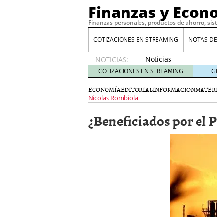
Finanzas y Econ
Finanzas personales, productos de ahorro, sis
COTIZACIONES EN STREAMING
NOTAS DE
Noticias
NOTICIAS:
de XRP
COTIZACIONES EN STREAMING
G
por qué
las
ECONOMÍA
EDITORIAL
INFORMACION
MATERI
alertas
Nicolas Rombiola
de
¿Beneficiados por el P
whales
suelen
llegar
tarde
16
de abril
de 2026
Comparativa Costes vs A
acelera la rentabilidad?
Meses sin intereses: Có
compras
24 de noviemb
Planificar tu herencia t