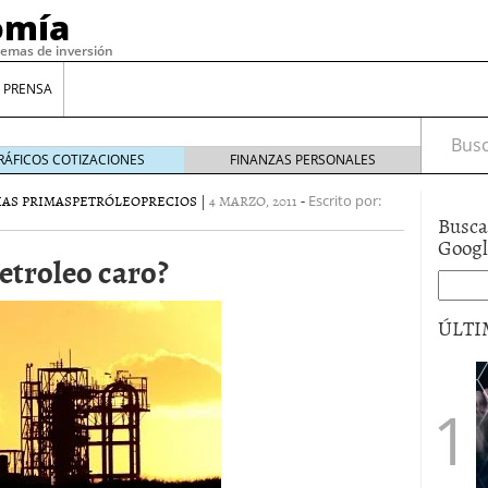
omía
temas de inversión
 PRENSA
Busca
RÁFICOS COTIZACIONES
FINANZAS PERSONALES
AS PRIMAS
PETRÓLEO
PRECIOS
|
4 MARZO, 2011
-
Escrito por:
Busca
Goog
etroleo caro?
ÚLTI
gilidad: ¿Por qué el Préstamo Promotor privado
12 de diciembre de 2025
mo aprovechar esta opción para gestionar tus
re de 2025
ambién es una decisión financiera: cómo anticiparte