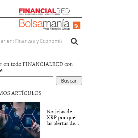
r en:
r en todo FINANCIALRED con
le
MOS ARTÍCULOS
Noticias de
XRP por qué
las alertas de...