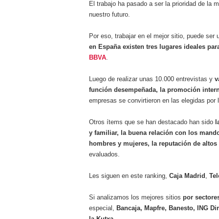
El trabajo ha pasado a ser la prioridad de la
a los costes
21 de novie
nuestro futuro.
¿Cuánto cuesta un soft
Por eso, trabajar en el mejor sitio, puede se
en España existen tres lugares ideales par
BBVA
.
Luego de realizar unas 10.000 entrevistas y
v
función desempeñada, la promoción interna
empresas se convirtieron en las elegidas por 
Otros ítems que se han destacado han sido
l
y familiar, la buena relación con los mand
hombres y mujeres, la reputación de altos 
evaluados.
Les siguen en este ranking,
Caja Madrid
,
Tel
Si analizamos los mejores sitios
por sectore
especial,
Bancaja, Mapfre, Banesto, ING Dir
la Kutxa
.