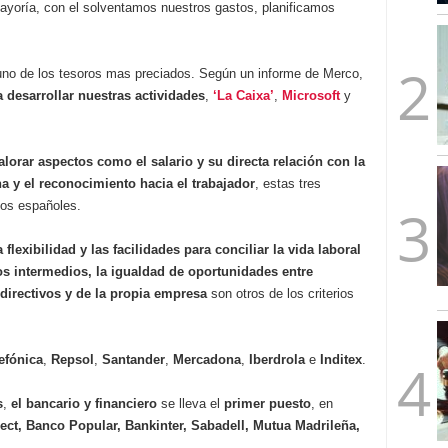
 mayoría, con el solventamos nuestros gastos, planificamos
mbre de 2025
ware punto de venta?
3 de octubre de 2025
r uno de los tesoros mas preciados. Según un informe de Merco,
a desarrollar nuestras actividades
,
‘La Caixa’
,
Microsoft
y
alorar aspectos como el salario y su directa relación con la
 y el reconocimiento hacia el trabajador
, estas tres
los españoles.
a flexibilidad y las facilidades para conciliar la vida laboral
os intermedios, la igualdad de oportunidades entre
directivos y de la propia empresa
son otros de los criterios
efónica
,
Repsol
,
Santander
,
Mercadona
,
Iberdrola
e
Inditex
.
s
,
el bancario y financiero
se lleva el
primer puesto
, en
ect, Banco Popular, Bankinter, Sabadell, Mutua Madrileña,