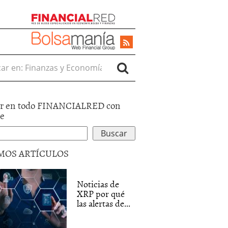
r en:
r en todo FINANCIALRED con
le
MOS ARTÍCULOS
Noticias de
XRP por qué
las alertas de...