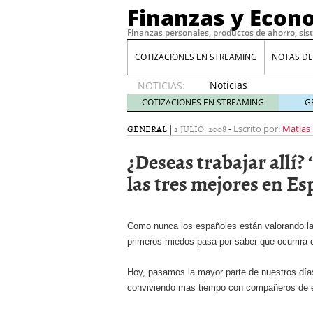
Finanzas y Econ
Finanzas personales, productos de ahorro, sis
COTIZACIONES EN STREAMING
NOTAS DE
Noticias
NOTICIAS:
de XRP
COTIZACIONES EN STREAMING
G
por qué
las
GENERAL
|
1 JULIO, 2008
-
Escrito por:
Matias 
alertas
¿Deseas trabajar allí?
de
whales
las tres mejores en E
suelen
llegar
tarde
16
de abril
Como nunca los españoles están valorando la 
de 2026
primeros miedos pasa por saber que ocurrirá c
Comparativa Costes vs A
acelera la rentabilidad?
Hoy, pasamos la mayor parte de nuestros día
Meses sin intereses: Có
conviviendo mas tiempo con compañeros de es
compras
24 de noviemb
Planificar tu herencia t