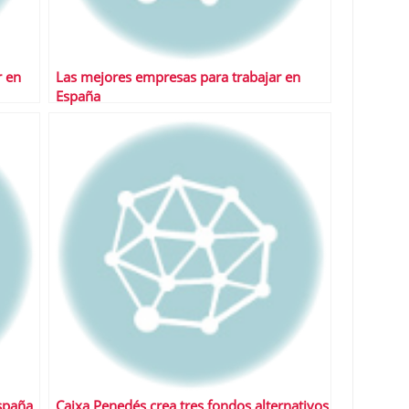
r en
Las mejores empresas para trabajar en
España
spaña
Caixa Penedés crea tres fondos alternativos