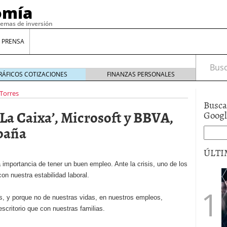
omía
temas de inversión
 PRENSA
Busca
RÁFICOS COTIZACIONES
FINANZAS PERSONALES
Torres
Busca
 ‘La Caixa’, Microsoft y BBVA,
Goog
spaña
ÚLTI
importancia de tener un buen empleo. Ante la crisis, uno de los
on nuestra estabilidad laboral.
gilidad: ¿Por qué el Préstamo Promotor privado
12 de diciembre de 2025
s, y porque no de nuestras vidas, en nuestros empleos,
mo aprovechar esta opción para gestionar tus
critorio que con nuestras familias.
re de 2025
ambién es una decisión financiera: cómo anticiparte