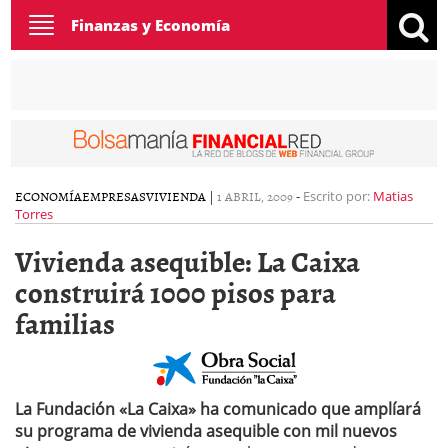
Toggle
Finanzas y Economía
navigation
ECONOMÍA
EMPRESAS
VIVIENDA
|
1 ABRIL, 2009
-
Escrito por:
Matias
Torres
Vivienda asequible: La Caixa
construirá 1000 pisos para
familias
La Fundación «La Caixa» ha comunicado que amplíará
su programa de vivienda asequible con mil nuevos