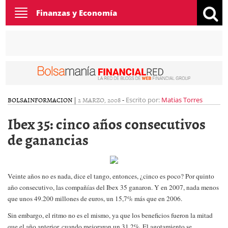
Toggle
Finanzas y Economía
navigation
BOLSA
INFORMACION
|
2 MARZO, 2008
-
Escrito por:
Matias Torres
Ibex 35: cinco años consecutivos
de ganancias
Veinte años no es nada, dice el tango, entonces, ¿cinco es poco?
Por quinto
año consecutivo, las compañías del Ibex 35 ganaron. Y en 2007, nada menos
que unos 49.200 millones de euros, un 15,7% más que en 2006.
Sin embargo, el ritmo no es el mismo, ya que los beneficios fueron la mitad
que el año anterior, cuando mejoraron un 31,2%. El agotamiento se