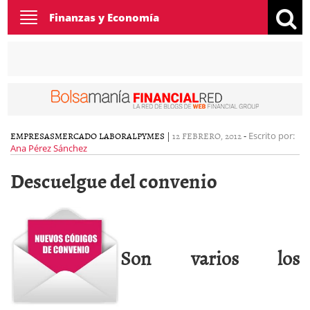
Toggle
Finanzas y Economía
navigation
EMPRESAS
MERCADO LABORAL
PYMES
|
12 FEBRERO, 2012
-
Escrito por:
Ana Pérez Sánchez
Descuelgue del convenio
Son varios los