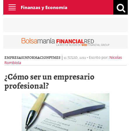
Toggle
Finanzas y Economía
navigation
EMPRESAS
INFORMACION
PYMES
|
11 JULIO, 2011
-
Escrito por:
Nicolas
Rombiola
¿Cómo ser un empresario
profesional?