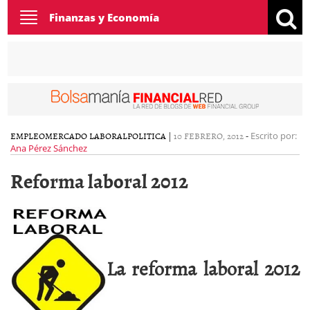
Toggle
Finanzas y Economía
navigation
EMPLEO
MERCADO LABORAL
POLITICA
|
10 FEBRERO, 2012
-
Escrito por:
Ana Pérez Sánchez
Reforma laboral 2012
La reforma laboral 2012