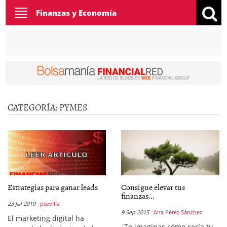
Toggle
Finanzas y Economía
navigation
CATEGORÍA:
PYMES
Estrategias para ganar leads
Consigue elevar tus
finanzas...
23 Jul 2019
psevilla
9 Sep 2015
Ana Pérez Sánchez
El marketing digital ha
¿Te imaginas cómo sería tu