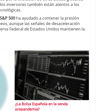
os inversores también están atentos a los
cnológicas.
 S&P 500
ha ayudado a contener la presión
eos, aunque las señales de desaceleración
serva Federal de Estados Unidos mantienen la
¿La Bolsa Española en la senda
prepandemia?