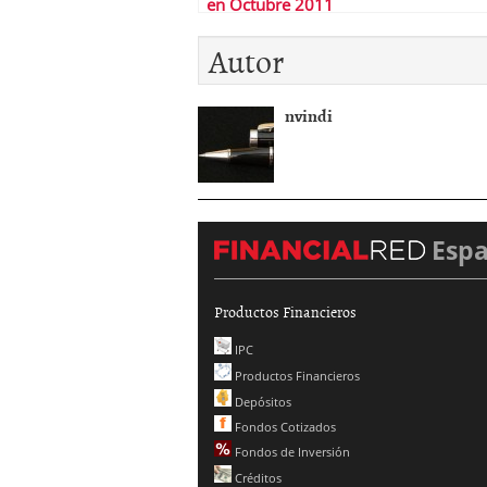
en Octubre 2011
Autor
nvindi
Esp
Productos Financieros
IPC
Productos Financieros
Depósitos
Fondos Cotizados
Fondos de Inversión
Créditos