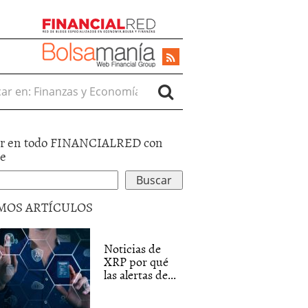
r en:
r en todo FINANCIALRED con
le
MOS ARTÍCULOS
Noticias de
XRP por qué
las alertas de...