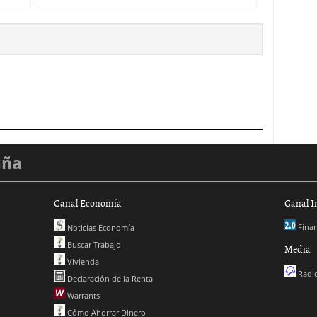
aña
Canal Economía
Canal I
Finan
Noticias Economía
Buscar Trabajo
Media
Vivienda
Radio
Declaración de la Renta
Warrants
Cómo Ahorrar Dinero