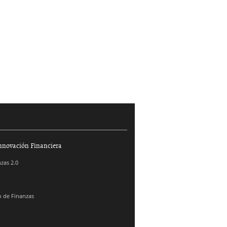
nnovación Financiera
zas 2.0
 de Finanzas