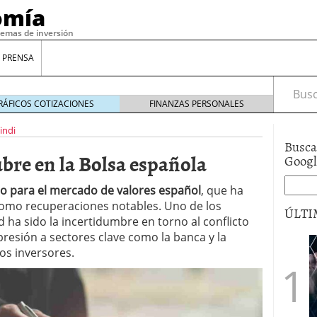
omía
temas de inversión
 PRENSA
Busca
RÁFICOS COTIZACIONES
FINANZAS PERSONALES
indi
Busca
bre en la Bolsa española
Goog
o para el mercado de valores español
, que ha
como recuperaciones notables. Uno de los
ÚLTI
d ha sido la incertidumbre en torno al conflicto
resión a sectores clave como la banca y la
los inversores.
gilidad: ¿Por qué el Préstamo Promotor privado
12 de diciembre de 2025
mo aprovechar esta opción para gestionar tus
re de 2025
ambién es una decisión financiera: cómo anticiparte