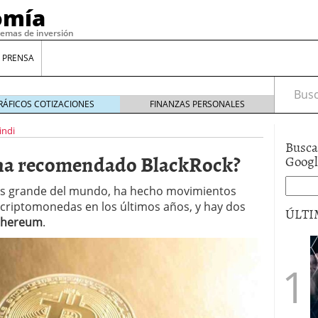
omía
temas de inversión
 PRENSA
Busca
RÁFICOS COTIZACIONES
FINANZAS PERSONALES
indi
Busca
ha recomendado BlackRock?
Goog
más grande del mundo, ha hecho movimientos
 criptomonedas en los últimos años, y hay dos
ÚLTI
thereum
.
gilidad: ¿Por qué el Préstamo Promotor privado
12 de diciembre de 2025
mo aprovechar esta opción para gestionar tus
re de 2025
ambién es una decisión financiera: cómo anticiparte