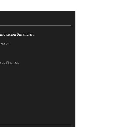
nnovación Financiera
zas 2.0
 de Finanzas