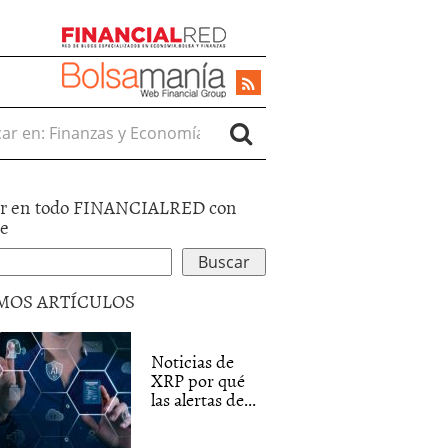
r en:
r en todo FINANCIALRED con
le
MOS ARTÍCULOS
Noticias de
XRP por qué
las alertas de...