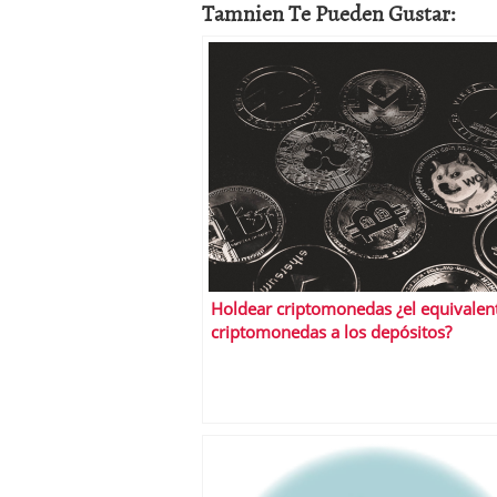
Tamnien Te Pueden Gustar:
Holdear criptomonedas ¿el equivalen
criptomonedas a los depósitos?