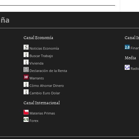
aña
Canal Economía
Canal I
Finan
Noticias Economía
Buscar Trabajo
Media
Vivienda
Radio
Declaración de la Renta
Warrants
Cómo Ahorrar Dinero
Cambio Euro Dolar
Canal Internacional
Materias Primas
Forex