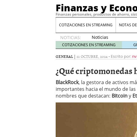
Finanzas y Econ
Finanzas personales, productos de ahorro, sis
COTIZACIONES EN STREAMING
NOTAS DE
Noticias
NOTICIAS:
de XRP
COTIZACIONES EN STREAMING
G
por qué
las
GENERAL
|
21 OCTUBRE, 2024
-
Escrito por:
nv
alertas
¿Qué criptomonedas 
de
whales
suelen
BlackRock
, la gestora de activos 
llegar
importantes hacia el mundo de las
tarde
16
nombres que destacan:
Bitcoin
y
E
de abril
de 2026
Comparativa Costes vs A
acelera la rentabilidad?
Meses sin intereses: Có
compras
24 de noviemb
Planificar tu herencia t