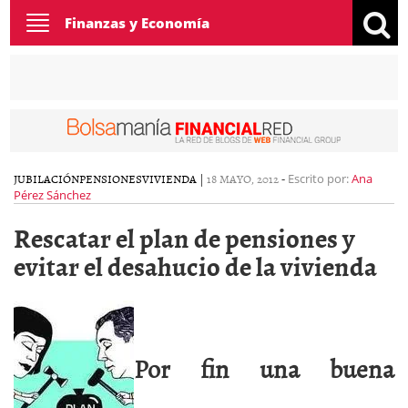
Toggle
Finanzas y Economía
navigation
JUBILACIÓN
PENSIONES
VIVIENDA
|
18 MAYO, 2012
-
Escrito por:
Ana
Pérez Sánchez
Rescatar el plan de pensiones y
evitar el desahucio de la vivienda
Por fin una buena