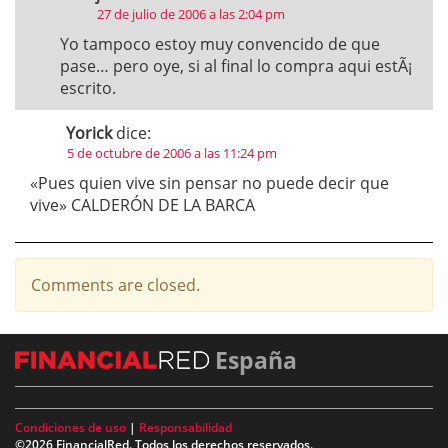
27 de julio de 2006 a las 2:04 pm
Yo tampoco estoy muy convencido de que
pase… pero oye, si al final lo compra aqui estÃ¡
escrito.
Yorick
dice:
5 de octubre de 2006 a las 11:24 pm
«Pues quien vive sin pensar no puede decir que
vive» CALDERÓN DE LA BARCA
Comments are closed.
España
Condiciones de uso
|
Responsabilidad
©2026 FinancialRed. Todos los derechos reservados.