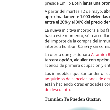
preside Emilio Botín
lanza una pro
a los costes
21 de novie
¿Cuánto cuesta un soft
A partir del martes 12 de mayo,
abr
aproximadamente 1.000 viviendas
entre el 20% y el 30% del precio de
La nueva inicitiva incorpora a los 
hasta este momento, sólo accedía
del importe de la compra del inmue
interés a Euríbor -0,35% y sin comi
La oferta que gestionará
Altamira R
tercera opción, alquiler con opció
licencia de primera ocupación y ent
Los inmuebles que Santander ofre
adquiridos de cancelaciones de de
están haciendo otras entidades c
de descuento
.
Tamnien Te Pueden Gustar: