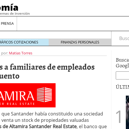
omía
temas de inversión
 PRENSA
Busca
RÁFICOS COTIZACIONES
FINANZAS PERSONALES
o por:
Matias Torres
Busca
 a familiares de empleados
Goog
cuento
ÚLTI
gilidad: ¿Por qué el Préstamo Promotor privado
12 de diciembre de 2025
 que Santander había constituido una sociedad
mo aprovechar esta opción para gestionar tus
a venta un stock
de propiedades valuadas
re de 2025
s de Altamira Santander Real Estate
, el banco que
ambién es una decisión financiera: cómo anticiparte