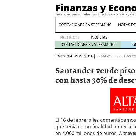
Finanzas y Econ
Finanzas personales, productos de ahorro, sis
COTIZACIONES EN STREAMING
NOTAS DE
Noticias
NOTICIAS:
de XRP
COTIZACIONES EN STREAMING
G
por qué
las
EMPRESAS
VIVIENDA
|
10 MAYO, 2009
-
Escrit
alertas
Santander vende pisos
de
whales
con hasta 30% de des
suelen
llegar
tarde
16
de abril
de 2026
Comparativa Costes vs A
acelera la rentabilidad?
El 16 de febrero les comentábamos
Meses sin intereses: Có
que tenía como finalidad poner a l
compras
24 de noviemb
en 4.000 millones de euros. A
travé
Planificar tu herencia t