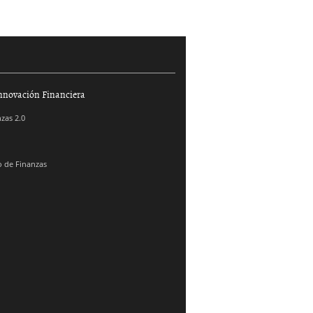
nnovación Financiera
zas 2.0
 de Finanzas