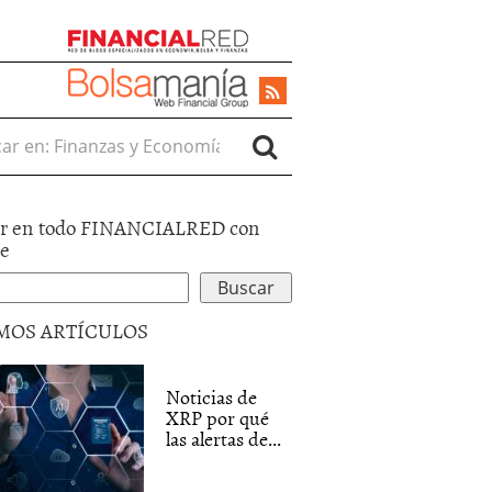
r en:
r en todo FINANCIALRED con
le
MOS ARTÍCULOS
Noticias de
XRP por qué
las alertas de...