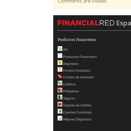
Comments are closed.
Esp
Productos Financieros
IPC
Productos Financieros
Depósitos
Fondos Cotizados
Fondos de Inversión
Créditos
Préstamos
Seguros
Tarjetas de Crédito
Cuentas Corrientes
Mejores Depósitos