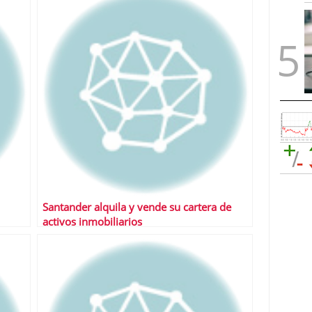
Santander alquila y vende su cartera de
activos inmobiliarios