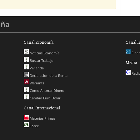
aña
Canal Economía
Canal I
Finan
Noticias Economía
Buscar Trabajo
Media
Vivienda
Radio
Declaración de la Renta
Warrants
Cómo Ahorrar Dinero
Cambio Euro Dolar
Canal Internacional
Materias Primas
Forex