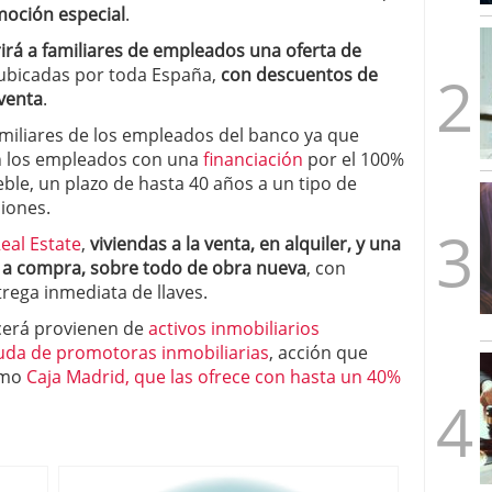
moción especial
.
mbre de 2025
ware punto de venta?
3 de octubre de 2025
irá a familiares de empleados una oferta de
ubicadas por toda España,
con descuentos de
 venta
.
familiares de los empleados del banco ya que
n los empleados con una
financiación
por el 100%
ble, un plazo de hasta 40 años a un tipo de
siones.
eal Estate
,
viviendas a la venta, en alquiler, y una
n a compra, sobre todo de obra nueva
, con
rega inmediata de llaves.
cerá provienen de
activos inmobiliarios
uda de promotoras inmobiliarias
, acción que
omo
Caja Madrid, que las ofrece con hasta un 40%