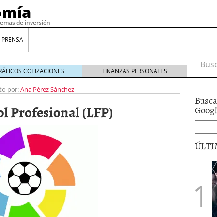
omía
temas de inversión
 PRENSA
Busca
RÁFICOS COTIZACIONES
FINANZAS PERSONALES
to por:
Ana Pérez Sánchez
Busca
l Profesional (LFP)
Goog
ÚLTI
gilidad: ¿Por qué el Préstamo Promotor privado
12 de diciembre de 2025
mo aprovechar esta opción para gestionar tus
re de 2025
ambién es una decisión financiera: cómo anticiparte