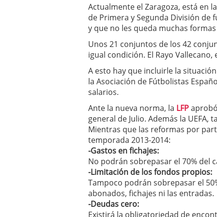
Actualmente el Zaragoza, está en l
de Primera y Segunda División de f
y que no les queda muchas formas d
Unos 21 conjuntos de los 42 conju
igual condición. El Rayo Vallecano, 
A esto hay que incluirle la situaci
la Asociación de Fútbolistas Espa
salarios.
Ante la nueva norma, la
LFP
aprobó
general de Julio. Además la UEFA, 
Mientras que las reformas por part
temporada 2013-2014:
-Gastos en fichajes:
No podrán sobrepasar el 70% del cap
-Limitación de los fondos propios:
Tampoco podrán sobrepasar el 50% de
abonados, fichajes ni las entradas.
-Deudas cero:
Existirá la obligatoriedad de encon