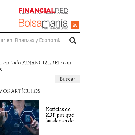
r en:
r en todo FINANCIALRED con
le
MOS ARTÍCULOS
Noticias de
XRP por qué
las alertas de...