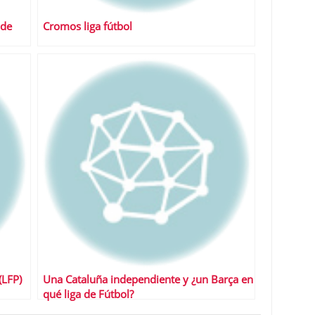
 de
Cromos liga fútbol
(LFP)
Una Cataluña independiente y ¿un Barça en
qué liga de Fútbol?