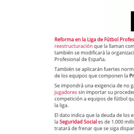
a los costes
21 de novie
¿Cuánto cuesta un soft
Reforma en la Liga de Fútbol Profes
reestructuración
que la llaman com
también se modificará la organizac
Profesional de España.
También se aplicarán fuertes norma
de los equipos que componen la
Pr
Se impondrá una exigencia de no g
jugadores
sin importar su proceden
competición a equipos de fútbol q
la liga.
El dato indica que la deuda de los
la
Seguridad Social
es de 1.000 mil
tratará de frenar que se siga dispa