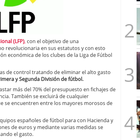
mbre de 2025
ware punto de venta?
3 de octubre de 2025
ional (LFP)
,
con el objetivo de una
o revolucionaria en sus estatutos y con esto
ión económica de los clubes de la Liga de Fútbol
s de control tratando de eliminar el alto gasto
imera y Segunda División de fútbol.
astar más del 70% del presupuesto en fichajes de
cia. También se excluirá de cualquier
ue se encuentren entre los mayores morosos de
 equipos españoles de fútbol para con Hacienda y
lones de euros y mediante varias medidas se
rando el gasto.