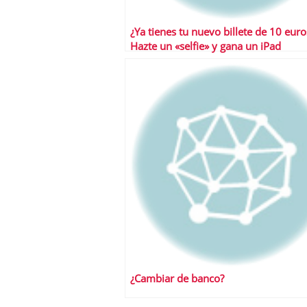
¿Ya tienes tu nuevo billete de 10 euro
Hazte un «selfie» y gana un iPad
¿Cambiar de banco?