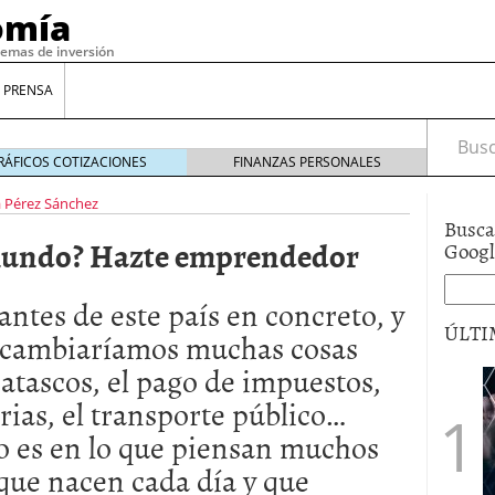
omía
temas de inversión
 PRENSA
Busca
RÁFICOS COTIZACIONES
FINANZAS PERSONALES
 Pérez Sánchez
Busca
 mundo? Hazte emprendedor
Goog
antes de este país en concreto, y
ÚLTI
 cambiaríamos muchas cosas
atascos, el pago de impuestos,
gilidad: ¿Por qué el Préstamo Promotor privado
rias, el transporte público…
12 de diciembre de 2025
to es en lo que piensan muchos
mo aprovechar esta opción para gestionar tus
re de 2025
que nacen cada día y que
ambién es una decisión financiera: cómo anticiparte