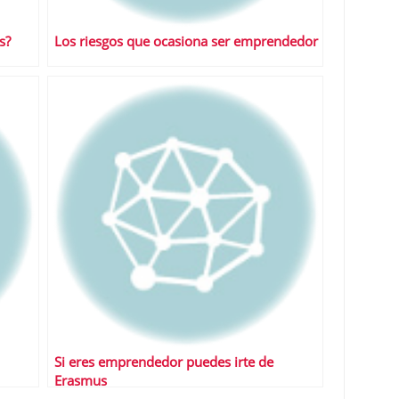
s?
Los riesgos que ocasiona ser emprendedor
Si eres emprendedor puedes irte de
Erasmus