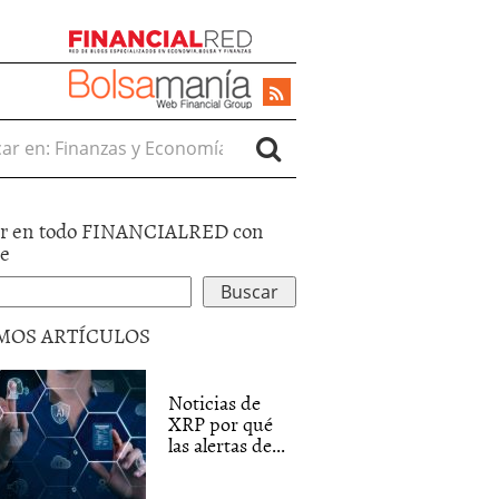
r en:
r en todo FINANCIALRED con
le
MOS ARTÍCULOS
Noticias de
XRP por qué
las alertas de...