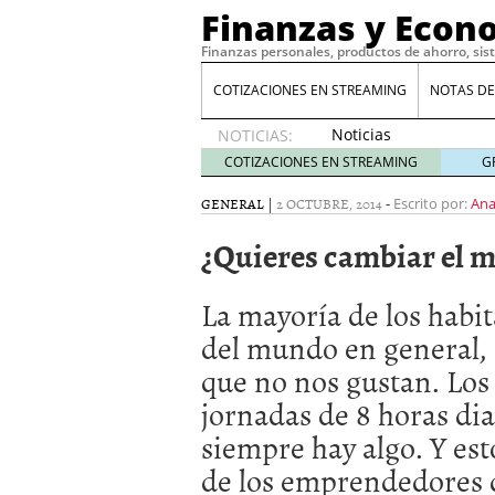
Finanzas y Econ
Finanzas personales, productos de ahorro, sis
COTIZACIONES EN STREAMING
NOTAS DE
Noticias
NOTICIAS:
de XRP
COTIZACIONES EN STREAMING
G
por qué
las
GENERAL
|
2 OCTUBRE, 2014
-
Escrito por:
Ana
alertas
¿Quieres cambiar el
de
whales
suelen
La mayoría de los habit
llegar
tarde
16
del mundo en general,
de abril
que no nos gustan. Los 
de 2026
Comparativa Costes vs A
jornadas de 8 horas dia
acelera la rentabilidad?
siempre hay algo. Y es
Meses sin intereses: Có
compras
24 de noviemb
de los emprendedores 
Planificar tu herencia t