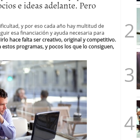
cios e ideas adelante. Pero
mbre de 2025
ware punto de venta?
3 de octubre de 2025
icultad, y por eso cada año hay multitud de
uir esa financiación y ayuda necesaria para
lo hace falta ser creativo, original y competitivo.
 estos programas, y pocos los que lo consiguen,