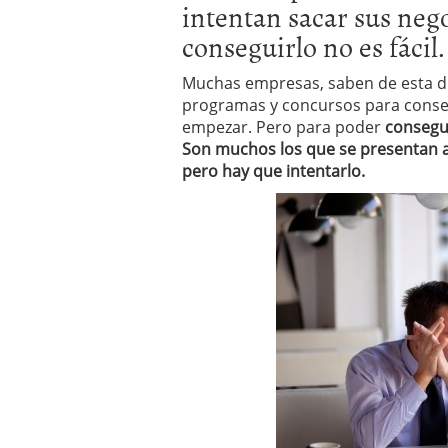
intentan sacar sus nego
a los costes
21 de novie
¿Cuánto cuesta un soft
conseguirlo no es fácil.
Muchas empresas, saben de esta dif
programas y concursos para conseg
empezar. Pero para poder
conseguir
Son muchos los que se presentan a
pero hay que intentarlo.