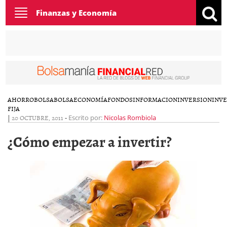
Toggle
Finanzas y Economía
navigation
AHORRO
BOLSA
BOLSA
ECONOMÍA
FONDOS
INFORMACION
INVERSION
INVE
FIJA
|
20 OCTUBRE, 2011
-
Escrito por:
Nicolas Rombiola
¿Cómo empezar a invertir?