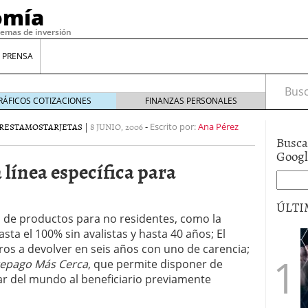
omía
temas de inversión
 PRENSA
Busca
RÁFICOS COTIZACIONES
FINANZAS PERSONALES
RESTAMOS
TARJETAS
|
8 JUNIO, 2006
-
Escrito por:
Ana Pérez
Busca
Goog
 línea específica para
ÚLTI
a de productos para no residentes, como la
asta el 100% sin avalistas y hasta 40 años; El
ros a devolver en seis años con uno de carencia;
gilidad: ¿Por qué el Préstamo Promotor privado
12 de diciembre de 2025
repago Más Cerca
, que permite disponer de
mo aprovechar esta opción para gestionar tus
gar del mundo al beneficiario previamente
re de 2025
ambién es una decisión financiera: cómo anticiparte