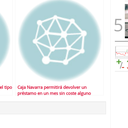
el tipo
Caja Navarra permitirá devolver un
préstamo en un mes sin coste alguno