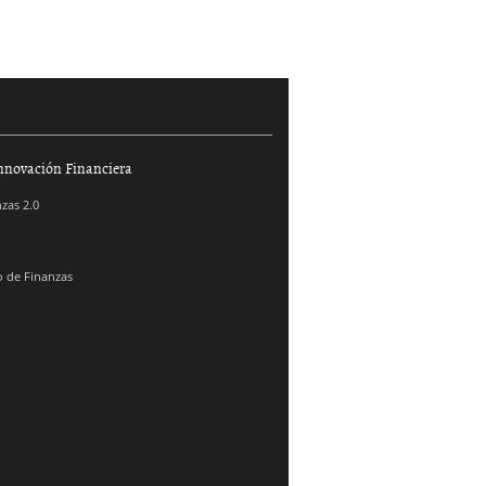
nnovación Financiera
zas 2.0
 de Finanzas