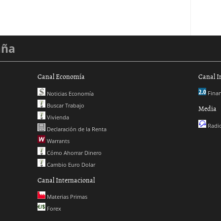
aña
Canal Economía
Canal I
Finan
Noticias Economía
Buscar Trabajo
Media
Vivienda
Radio
Declaración de la Renta
Warrants
Cómo Ahorrar Dinero
Cambio Euro Dolar
Canal Internacional
Materias Primas
Forex