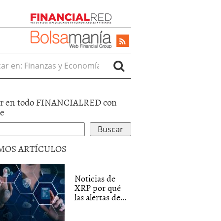
r en:
r en todo FINANCIALRED con
le
MOS ARTÍCULOS
Noticias de
XRP por qué
las alertas de...