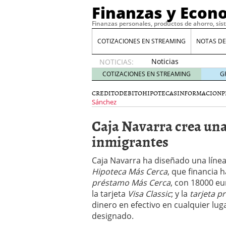
Finanzas y Econ
Finanzas personales, productos de ahorro, sis
COTIZACIONES EN STREAMING
NOTAS DE
Noticias
NOTICIAS:
de XRP
COTIZACIONES EN STREAMING
G
por qué
las
CREDITO
DEBITO
HIPOTECAS
INFORMACION
P
alertas
Sánchez
de
Caja Navarra crea una
whales
suelen
inmigrantes
llegar
tarde
16
Caja Navarra ha diseñado una líne
de abril
Hipoteca Más Cerca
, que financia h
de 2026
préstamo Más Cerca
, con 18000 eu
Comparativa Costes vs A
acelera la rentabilidad?
la tarjeta
Visa Classic
; y la
tarjeta p
Meses sin intereses: Có
dinero en efectivo en cualquier lu
compras
24 de noviemb
designado.
Planificar tu herencia t