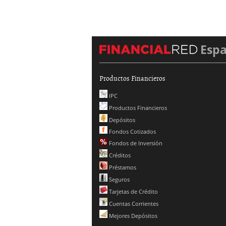
Esp
Productos Financieros
IPC
Productos Financieros
Depósitos
Fondos Cotizados
Fondos de Inversión
Créditos
Préstamos
Seguros
Tarjetas de Crédito
Cuentas Corrientes
Mejores Depósitos