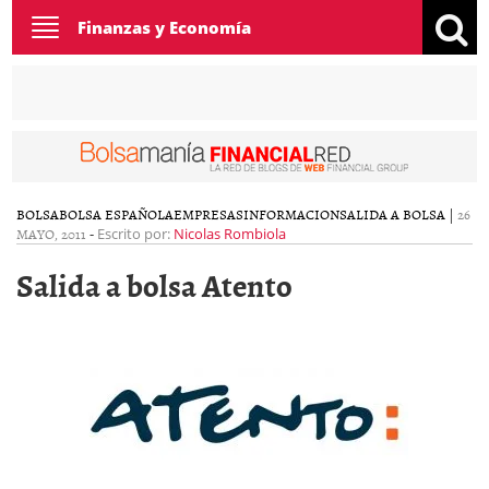
Toggle
Finanzas y Economía
navigation
BOLSA
BOLSA ESPAÑOLA
EMPRESAS
INFORMACION
SALIDA A BOLSA
|
26
MAYO, 2011
-
Escrito por:
Nicolas Rombiola
Salida a bolsa Atento