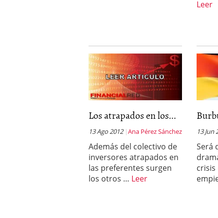
Leer
Los atrapados en los...
Burb
13 Ago 2012
Ana Pérez Sánchez
13 Jun 
Además del colectivo de
Será 
inversores atrapados en
drama
las preferentes surgen
crisi
los otros …
Leer
empi