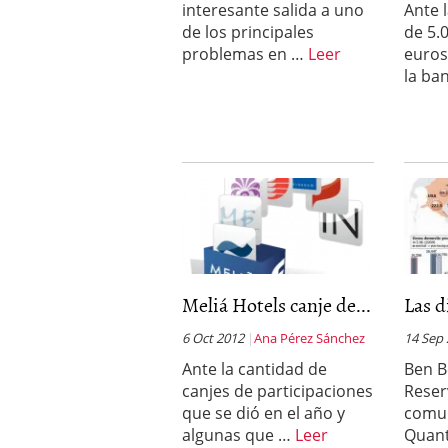
interesante salida a uno
Ante 
a los costes
21 de novie
de los principales
de 5.
¿Cuánto cuesta un soft
problemas en …
Leer
euros
la ba
Meliá Hotels canje de...
Las d
6 Oct 2012
Ana Pérez Sánchez
14 Sep
Ante la cantidad de
Ben B
canjes de participaciones
Reser
que se dió en el año y
comun
algunas que …
Leer
Quant