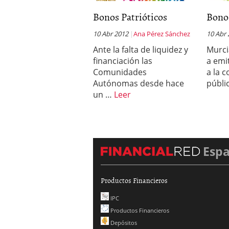
Bonos Patrióticos
Bono
10 Abr 2012
Ana Pérez Sánchez
10 Abr
Ante la falta de liquidez y
Murci
financiación las
a emi
Comunidades
a la 
Autónomas desde hace
públi
un …
Leer
Esp
Productos Financieros
IPC
Productos Financieros
Depósitos