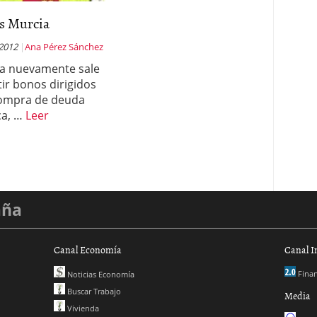
s Murcia
 2012
Ana Pérez Sánchez
a nuevamente sale
tir bonos dirigidos
compra de deuda
ca, …
Leer
aña
Canal Economía
Canal I
Finan
Noticias Economía
Buscar Trabajo
Media
Vivienda