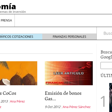
omía
temas de inversión
 PRENSA
Busca
RÁFICOS COTIZACIONES
FINANZAS PERSONALES
Busca
Goog
ÚLTI
gilidad: ¿Por qué el Préstamo Promotor privado
s CoCos
Emisión de bonos
12 de diciembre de 2025
Gas...
mo aprovechar esta opción para gestionar tus
 2013
Ana Pérez
re de 2025
z
9 Oct 2012
Ana Pérez Sánchez
ambién es una decisión financiera: cómo anticiparte