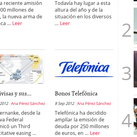
la reciente amisión
Todavía hay lugar a esta
mbre de 2025
000 millones de
altura del año y de la
ware punto de venta?
3 de octubre de 2025
, la nueva arma de
situación en los diversos
nca …
Leer
…
Leer
ivisas y sus...
Bonos Telefónica
 2012
Ana Pérez Sánchez
8 Sep 2012
Ana Pérez Sánchez
ernanke, desde la
Telefónica ha decidido
va Federal
amplíar la emisión de
icó un Third
deuda por 250 millones
itative easing …
de euros, en …
Leer