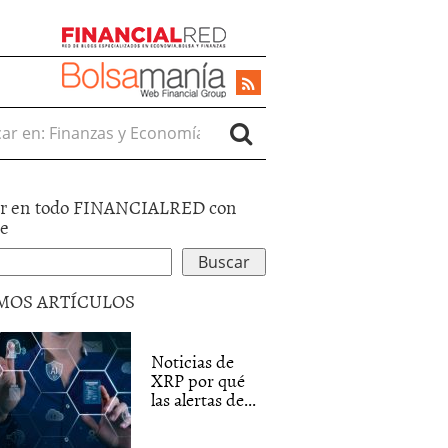
r en:
r en todo FINANCIALRED con
le
MOS ARTÍCULOS
Noticias de
XRP por qué
las alertas de...