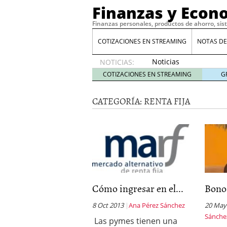
Finanzas y Econ
Finanzas personales, productos de ahorro, sis
COTIZACIONES EN STREAMING
NOTAS DE
Noticias
NOTICIAS:
de XRP
COTIZACIONES EN STREAMING
G
por qué
las
CATEGORÍA:
RENTA FIJA
alertas
de
whales
suelen
llegar
tarde
16
de abril
de 2026
Comparativa Costes vs A
Cómo ingresar en el...
Bono
acelera la rentabilidad?
Meses sin intereses: Có
8 Oct 2013
Ana Pérez Sánchez
20 May
compras
24 de noviemb
Sánche
Las pymes tienen una
Planificar tu herencia t