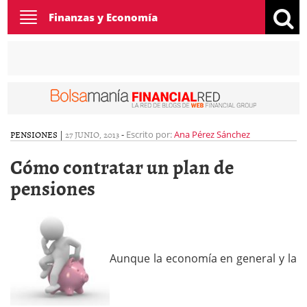
Toggle
Finanzas y Economía
navigation
PENSIONES
|
27 JUNIO, 2013
-
Escrito por:
Ana Pérez Sánchez
Cómo contratar un plan de
pensiones
Aunque la economía en general y la