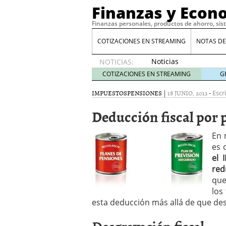
Finanzas y Econ
Finanzas personales, productos de ahorro, sis
COTIZACIONES EN STREAMING
NOTAS DE
Noticias
NOTICIAS:
de XRP
COTIZACIONES EN STREAMING
G
por qué
las
IMPUESTOS
PENSIONES
|
18 JUNIO, 2013
-
Escr
alertas
Deducción fiscal por 
de
whales
suelen
En 
llegar
es 
tarde
16
el 
de abril
red
de 2026
que
Comparativa Costes vs A
los
acelera la rentabilidad?
esta deducción más allá de que des
Meses sin intereses: Có
compras
24 de noviemb
Planificar tu herencia t