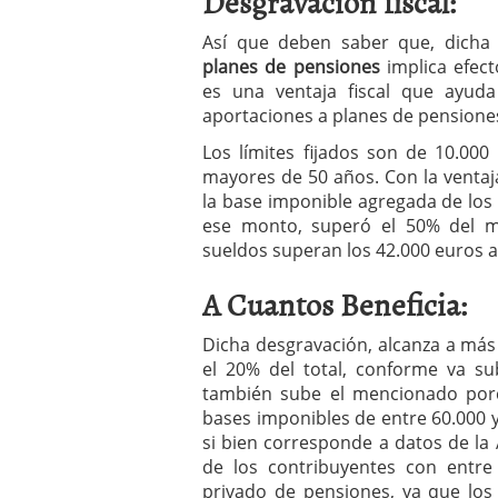
Desgravación fiscal:
a los costes
21 de novie
¿Cuánto cuesta un soft
Así que deben saber que, dich
planes de pensiones
implica efect
es una ventaja fiscal que ayud
aportaciones a planes de pensione
Los límites fijados son de 10.000
mayores de 50 años. Con la ventaja
la base imponible agregada de los
ese monto, superó el 50% del m
sueldos superan los 42.000 euros a
A Cuantos Beneficia:
Dicha desgravación, alcanza a más 
el 20% del total, conforme va sub
también sube el mencionado porc
bases imponibles de entre 60.000 y 
si bien corresponde a datos de la 
de los contribuyentes con entre
privado de pensiones, ya que los