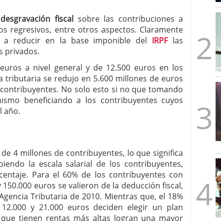
mbre de 2025
ware punto de venta?
3 de octubre de 2025
a
desgravación fiscal
sobre las contribuciones a
os regresivos, entre otros aspectos. Claramente
a a reducir en la base imponible del
IRPF
las
s privados.
 euros a nivel general y de 12.500 euros en los
 tributaria se redujo en 5.600 millones de euros
 contribuyentes. No solo esto si no que tomando
ismo beneficiando a los contribuyentes cuyos
l año.
de 4 millones de contribuyentes, lo que significa
iendo la escala salarial de los contribuyentes,
entaje. Para el 60% de los contribuyentes con
150.000 euros se valieron de la deducción fiscal,
Agencia Tributaria de 2010. Mientras que, el 18%
 12.000 y 21.000 euros deciden elegir un plan
 que tienen rentas más altas logran una mayor