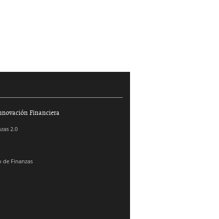
nnovación Financiera
zas 2.0
 de Finanzas