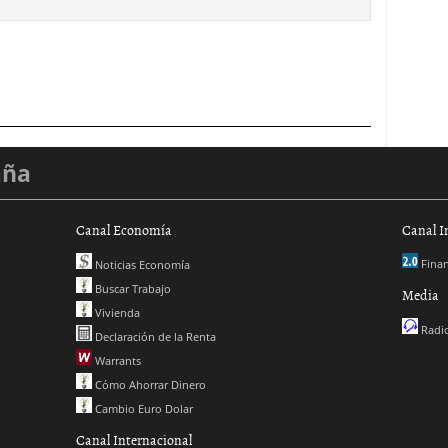
aña
Canal Economía
Canal I
Finan
Noticias Economía
Buscar Trabajo
Media
Vivienda
Radio
Declaración de la Renta
Warrants
Cómo Ahorrar Dinero
Cambio Euro Dolar
Canal Internacional