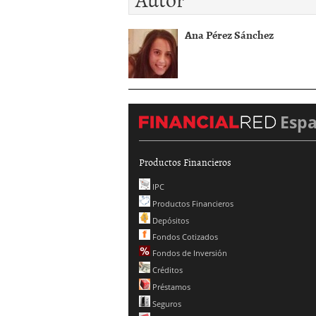
Ana Pérez Sánchez
Esp
Productos Financieros
IPC
Productos Financieros
Depósitos
Fondos Cotizados
Fondos de Inversión
Créditos
Préstamos
Seguros