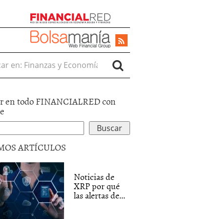
r en:
r en todo FINANCIALRED con
le
MOS ARTÍCULOS
Noticias de
XRP por qué
las alertas de...