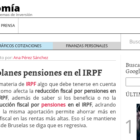
omía
temas de inversión
 PRENSA
Busca
RÁFICOS COTIZACIONES
FINANZAS PERSONALES
ito por:
Ana Pérez Sánchez
Busca
planes pensiones en el IRPF
Goog
materia de
IRPF
algo que debe tenerse en cuenta
como afecta la
reducción fiscal por pensiones en
ÚLTI
IRPF
, además de saber si los beneficia o no la
ucción fiscal por
pensiones
en el IRPF
, aclrando
 la misma aportación permite ahorrar más en
gilidad: ¿Por qué el Préstamo Promotor privado
 fiscal en las rentas más altas. Eso sí se mantiene
12 de diciembre de 2025
de Bruselas se diga que es regresiva.
mo aprovechar esta opción para gestionar tus
re de 2025
ambién es una decisión financiera: cómo anticiparte