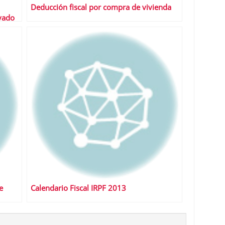
Deducción fiscal por compra de vivienda
ivado
e
Calendario Fiscal IRPF 2013