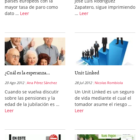
países europeos con la
José Luis Rodríguez
mayor tasa de paro como
Zapatero, sigue imprimiendo
dato …
Leer
…
Leer
¿Cuál es la esperanza...
Unit Linked
20 Ago 2012
Ana Pérez Sánchez
28 Jul 2012
Nicolas Rombiola
Cuando se vuelva discutir
Un Unit Linked es un seguro
sobre las pensiones y la
de vida mediante el cual el
edad de la jubilación es …
tomador asume el riesgo …
Leer
Leer