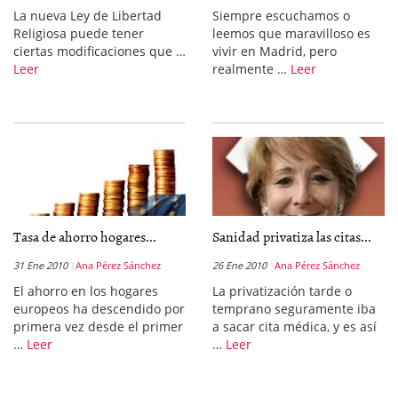
La nueva Ley de Libertad
Siempre escuchamos o
Religiosa puede tener
leemos que maravilloso es
ciertas modificaciones que …
vivir en Madrid, pero
Leer
realmente …
Leer
Tasa de ahorro hogares...
Sanidad privatiza las citas...
31 Ene 2010
Ana Pérez Sánchez
26 Ene 2010
Ana Pérez Sánchez
El ahorro en los hogares
La privatización tarde o
europeos ha descendido por
temprano seguramente iba
primera vez desde el primer
a sacar cita médica, y es así
…
Leer
…
Leer